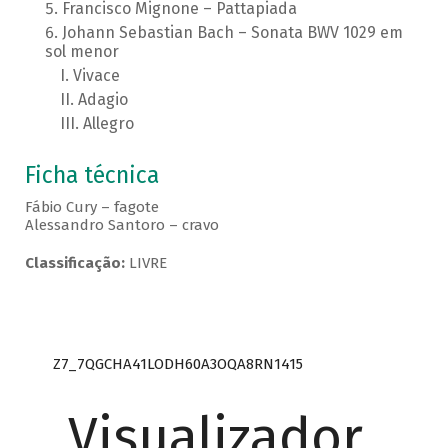
Francisco Mignone – Pattapiada
Johann Sebastian Bach – Sonata BWV 1029 em
sol menor
Vivace
Adagio
Allegro
Ficha técnica
Fábio Cury – fagote
Alessandro Santoro – cravo
Classificação:
LIVRE
Z7_7QGCHA41LODH60A3OQA8RN1415
Visualizador