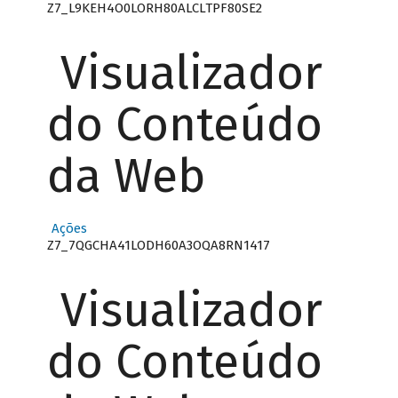
Z7_L9KEH4O0LORH80ALCLTPF80SE2
Visualizador
do Conteúdo
da Web
Ações
Z7_7QGCHA41LODH60A3OQA8RN1417
Visualizador
do Conteúdo