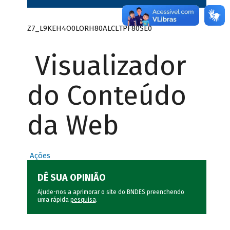
Z7_L9KEH4O0LORH80ALCLTPF80SE0
Visualizador
do Conteúdo
da Web
Ações
DÊ SUA OPINIÃO
Ajude-nos a aprimorar o site do BNDES preenchendo
uma rápida
pesquisa
.