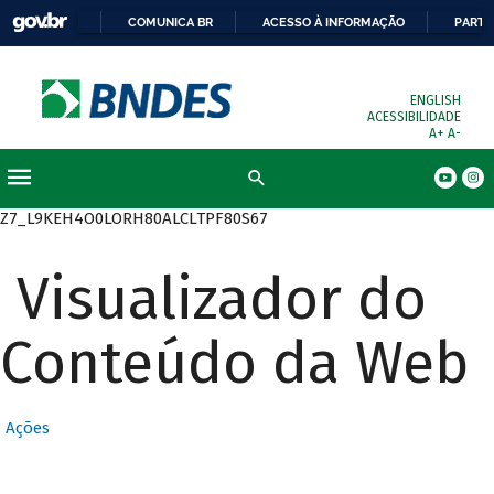
COMUNICA BR
ACESSO À INFORMAÇÃO
PARTI
ENGLISH
ACESSIBILIDADE
A+
A-
Busca
Z7_L9KEH4O0LORH80ALCLTPF80S67
Visualizador do
Conteúdo da Web
Ações