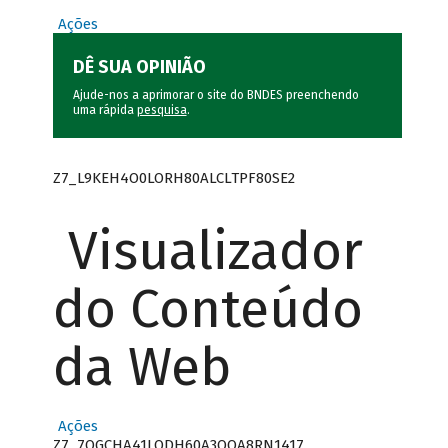
Ações
DÊ SUA OPINIÃO
Ajude-nos a aprimorar o site do BNDES preenchendo
uma rápida
pesquisa
.
Z7_L9KEH4O0LORH80ALCLTPF80SE2
Visualizador
do Conteúdo
da Web
Ações
Z7_7QGCHA41LODH60A3OQA8RN1417