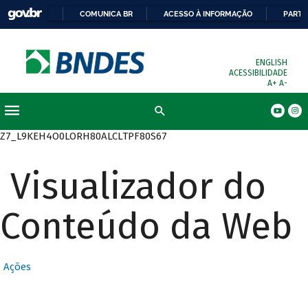
COMUNICA BR
ACESSO À INFORMAÇÃO
PARTI
ENGLISH
ACESSIBILIDADE
A+
A-
Busca
Z7_L9KEH4O0LORH80ALCLTPF80S67
Visualizador do
Conteúdo da Web
Ações