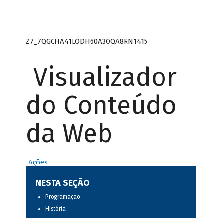
Z7_7QGCHA41LODH60A3OQA8RN1415
Visualizador
do Conteúdo
da Web
Ações
NESTA SEÇÃO
Programação
História