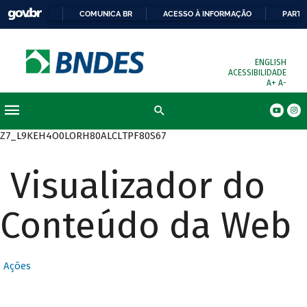
COMUNICA BR
ACESSO À INFORMAÇÃO
PARTI
ENGLISH
ACESSIBILIDADE
A+
A-
Busca
Z7_L9KEH4O0LORH80ALCLTPF80S67
Visualizador do
Conteúdo da Web
Ações