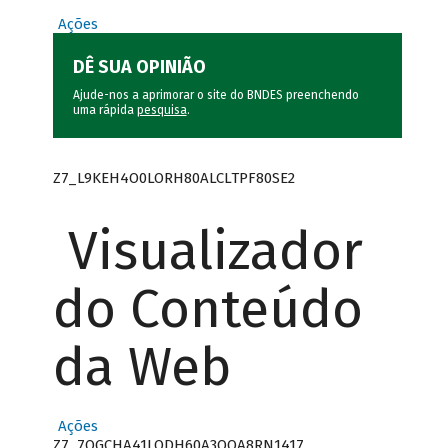
Ações
DÊ SUA OPINIÃO
Ajude-nos a aprimorar o site do BNDES preenchendo
uma rápida
pesquisa
.
Z7_L9KEH4O0LORH80ALCLTPF80SE2
Visualizador
do Conteúdo
da Web
Ações
Z7_7QGCHA41LODH60A3OQA8RN1417