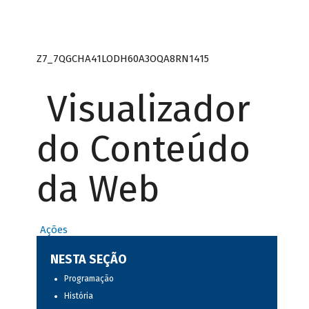
Z7_7QGCHA41LODH60A3OQA8RN1415
Visualizador
do Conteúdo
da Web
Ações
NESTA SEÇÃO
Programação
História