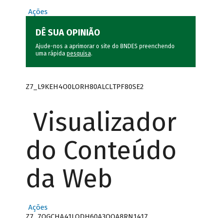
Ações
DÊ SUA OPINIÃO
Ajude-nos a aprimorar o site do BNDES preenchendo
uma rápida
pesquisa
.
Z7_L9KEH4O0LORH80ALCLTPF80SE2
Visualizador
do Conteúdo
da Web
Ações
Z7_7QGCHA41LODH60A3OQA8RN1417