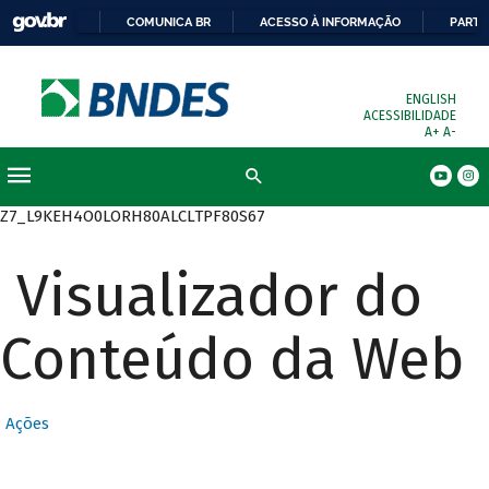
COMUNICA BR
ACESSO À INFORMAÇÃO
PARTI
ENGLISH
ACESSIBILIDADE
A+
A-
Busca
Z7_L9KEH4O0LORH80ALCLTPF80S67
Visualizador do
Conteúdo da Web
Ações