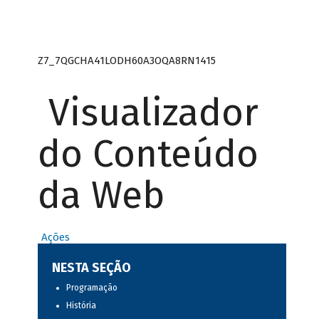
Z7_7QGCHA41LODH60A3OQA8RN1415
Visualizador
do Conteúdo
da Web
Ações
NESTA SEÇÃO
Programação
História