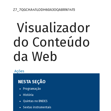
Z7_7QGCHA41LODH60A3OQA8RN1415
Visualizador
do Conteúdo
da Web
Ações
NESTA SEÇÃO
Programação
História
Quintas no BNDES
Sextas instrumentais