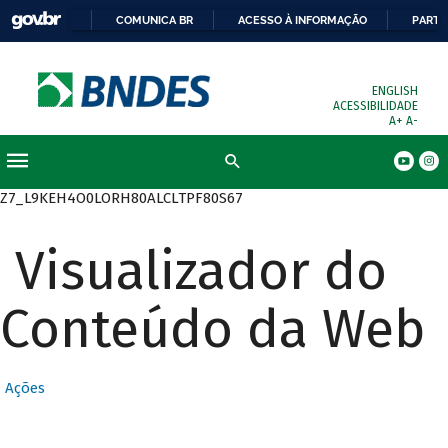
COMUNICA BR
ACESSO À INFORMAÇÃO
PARTI
ENGLISH
ACESSIBILIDADE
A+
A-
Busca
Z7_L9KEH4O0LORH80ALCLTPF80S67
Visualizador do
Conteúdo da Web
Ações