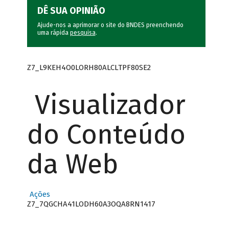
DÊ SUA OPINIÃO
Ajude-nos a aprimorar o site do BNDES preenchendo
uma rápida
pesquisa
.
Z7_L9KEH4O0LORH80ALCLTPF80SE2
Visualizador
do Conteúdo
da Web
Ações
Z7_7QGCHA41LODH60A3OQA8RN1417