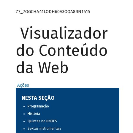
Z7_7QGCHA41LODH60A3OQA8RN1415
Visualizador
do Conteúdo
da Web
Ações
NESTA SEÇÃO
Programação
História
Quintas no BNDES
Sextas instrumentais