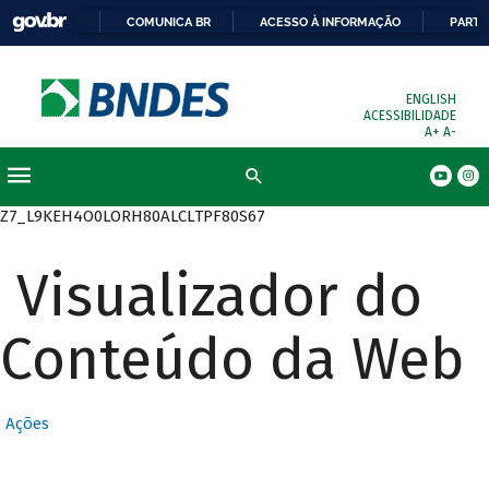
COMUNICA BR
ACESSO À INFORMAÇÃO
PARTI
ENGLISH
ACESSIBILIDADE
A+
A-
Busca
Z7_L9KEH4O0LORH80ALCLTPF80S67
Visualizador do
Conteúdo da Web
Ações