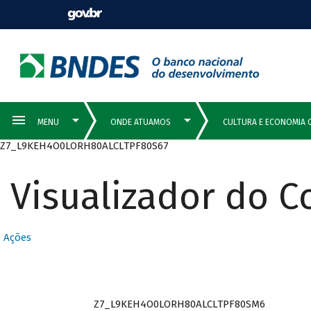
Z7_L9KEH4O0LORH80ALCLTPF80S67
Visualizador do 
Ações
Z7_L9KEH4O0LORH80ALCLTPF80SM6