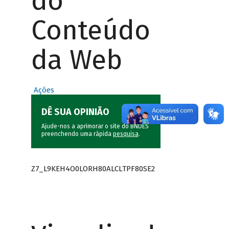
do
Conteúdo
da Web
Ações
DÊ SUA OPINIÃO
Ajude-nos a aprimorar o site do BNDES
preenchendo uma rápida
pesquisa
.
Z7_L9KEH4O0LORH80ALCLTPF80SE2