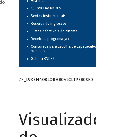
História
 do
Quintas no BNDES
Sextas instrumentais
Reserva de ingressos
Filmes e festivais de cinema
Receba a programação
Concursos para Escolha de Espetáculos
Musicais
Galeria BNDES
Z7_L9KEH4O0LORH80ALCLTPF80SE0
Visualizador