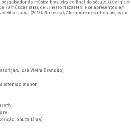
pesquisador da música brasileira do final do século XIX e início
 de 70 músicas raras de Ernesto Nazareth, e se apresentou em
ival Villa-Lobos (2013). No recital, Alexandre executará peças de
anscrição: José Vieira Brandão)
 sustenido menor
areth
ndre
crição: Souza Lima)