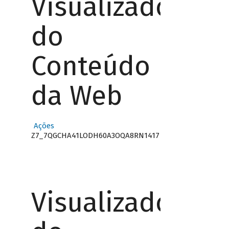
Visualizador
do
Conteúdo
da Web
Ações
Z7_7QGCHA41LODH60A3OQA8RN1417
Visualizador