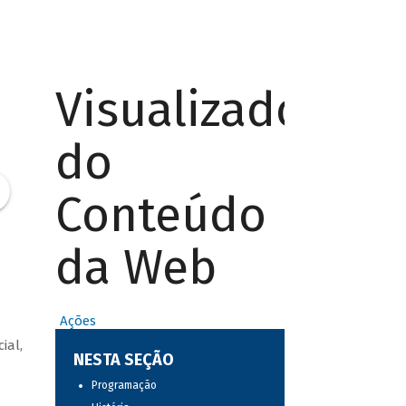
Visualizador
do
Conteúdo
da Web
Ações
ial,
NESTA SEÇÃO
Programação