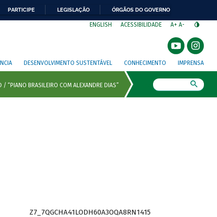
PARTICIPE
LEGISLAÇÃO
ÓRGÃOS DO GOVERNO
⁣
ENGLISH
ACESSIBILIDADE
A+
A-
NCIA
DESENVOLVIMENTO SUSTENTÁVEL
CONHECIMENTO
IMPRENSA
Busca
Z7_7QGCHA41LODH60A3OQA8RN1415