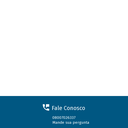
Fale Conosco
08007026337
Mande sua pergunta