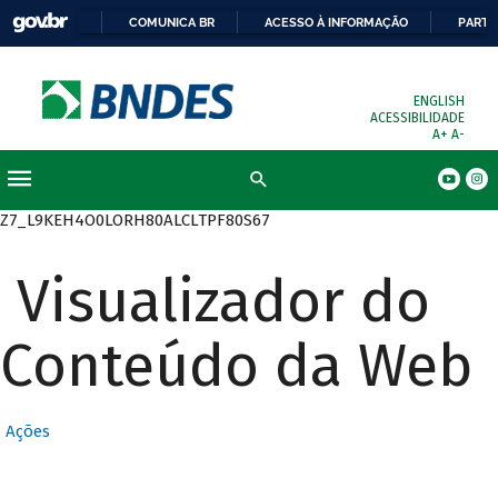
COMUNICA BR
ACESSO À INFORMAÇÃO
PARTI
ENGLISH
ACESSIBILIDADE
A+
A-
Busca
Z7_L9KEH4O0LORH80ALCLTPF80S67
Visualizador do
Conteúdo da Web
Ações