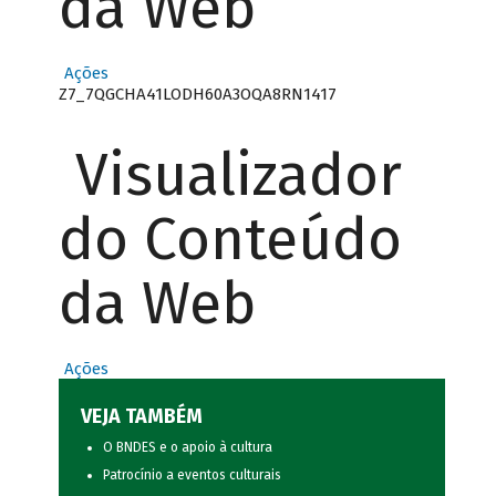
da Web
Ações
Z7_7QGCHA41LODH60A3OQA8RN1417
Visualizador
do Conteúdo
da Web
Ações
VEJA TAMBÉM
O BNDES e o apoio à cultura
Patrocínio a eventos culturais