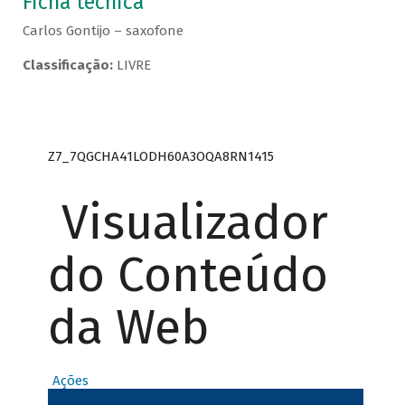
Ficha técnica
Carlos Gontijo – saxofone
Classificação:
LIVRE
Z7_7QGCHA41LODH60A3OQA8RN1415
Visualizador
do Conteúdo
da Web
Ações