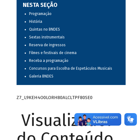
NESTA SEÇÃO
Programação
História
Quintas no BNDES
Sextas instrumentais
Reserva de ingressos
Filmes e festivais de cinema
Receba a programação
Concursos para Escolha de Espetáculos Musicais
Galeria BNDES
Z7_L9KEH4O0LORH80ALCLTPF80SE0
Visualizador
do Conteúdo