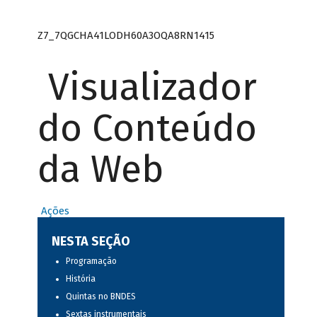
Z7_7QGCHA41LODH60A3OQA8RN1415
Visualizador
do Conteúdo
da Web
Ações
NESTA SEÇÃO
Programação
História
Quintas no BNDES
Sextas instrumentais