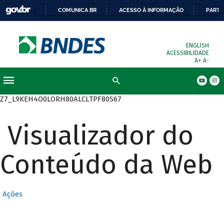
COMUNICA BR
ACESSO À INFORMAÇÃO
PARTI
ENGLISH
ACESSIBILIDADE
A+
A-
Busca
Z7_L9KEH4O0LORH80ALCLTPF80S67
Visualizador do
Conteúdo da Web
Ações