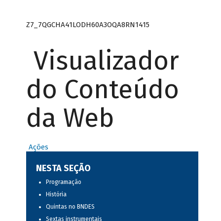
Z7_7QGCHA41LODH60A3OQA8RN1415
Visualizador
do Conteúdo
da Web
Ações
NESTA SEÇÃO
Programação
História
Quintas no BNDES
Sextas instrumentais