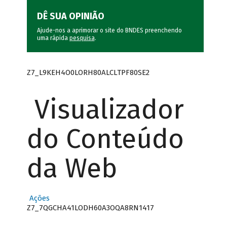
DÊ SUA OPINIÃO
Ajude-nos a aprimorar o site do BNDES preenchendo
uma rápida
pesquisa
.
Z7_L9KEH4O0LORH80ALCLTPF80SE2
Visualizador
do Conteúdo
da Web
Ações
Z7_7QGCHA41LODH60A3OQA8RN1417