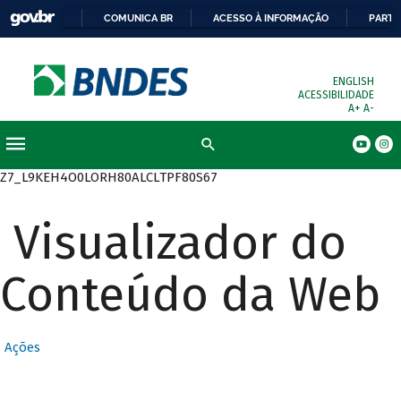
COMUNICA BR
ACESSO À INFORMAÇÃO
PARTI
ENGLISH
ACESSIBILIDADE
A+
A-
Busca
Z7_L9KEH4O0LORH80ALCLTPF80S67
Visualizador do
Conteúdo da Web
Ações