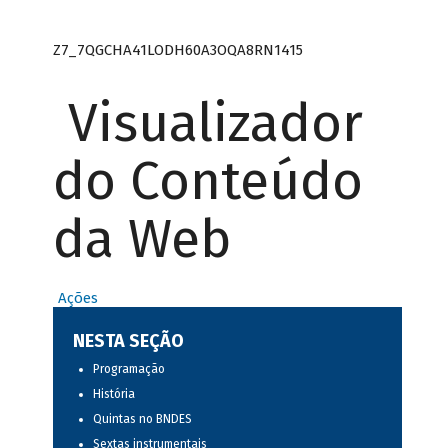
Z7_7QGCHA41LODH60A3OQA8RN1415
Visualizador
do Conteúdo
da Web
Ações
NESTA SEÇÃO
Programação
História
Quintas no BNDES
Sextas instrumentais