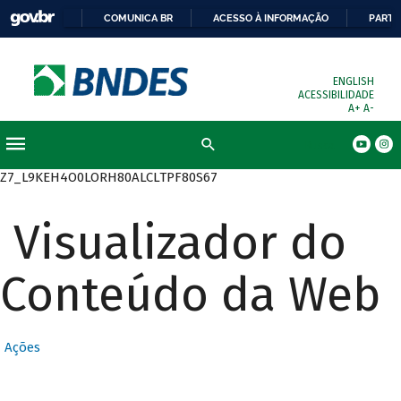
COMUNICA BR
ACESSO À INFORMAÇÃO
PARTI
ENGLISH
ACESSIBILIDADE
A+
A-
Busca
Z7_L9KEH4O0LORH80ALCLTPF80S67
Visualizador do
Conteúdo da Web
Ações