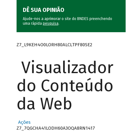
DÊ SUA OPINIÃO
Ajude-nos a aprimorar o site do BNDES preenchendo
uma rápida
pesquisa
.
Z7_L9KEH4O0LORH80ALCLTPF80SE2
Visualizador
do Conteúdo
da Web
Ações
Z7_7QGCHA41LODH60A3OQA8RN1417