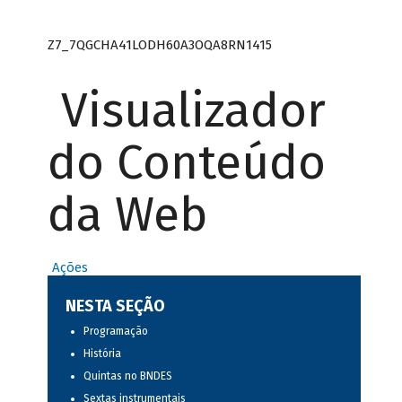
Z7_7QGCHA41LODH60A3OQA8RN1415
Visualizador
do Conteúdo
da Web
Ações
NESTA SEÇÃO
Programação
História
Quintas no BNDES
Sextas instrumentais