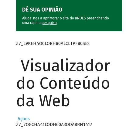
DÊ SUA OPINIÃO
Ajude-nos a aprimorar o site do BNDES preenchendo
uma rápida
pesquisa
.
Z7_L9KEH4O0LORH80ALCLTPF80SE2
Visualizador
do Conteúdo
da Web
Ações
Z7_7QGCHA41LODH60A3OQA8RN1417