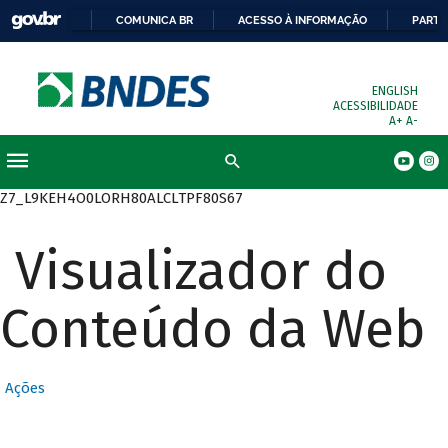
COMUNICA BR
ACESSO À INFORMAÇÃO
PARTI
ENGLISH
ACESSIBILIDADE
A+
A-
Busca
Z7_L9KEH4O0LORH80ALCLTPF80S67
Visualizador do
Conteúdo da Web
Ações