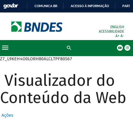
COMUNICA BR
ACESSO À INFORMAÇÃO
PARTI
ENGLISH
ACESSIBILIDADE
A+
A-
Busca
Z7_L9KEH4O0LORH80ALCLTPF80S67
Visualizador do
Conteúdo da Web
Ações