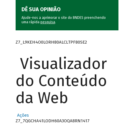
DÊ SUA OPINIÃO
Ajude-nos a aprimorar o site do BNDES preenchendo
uma rápida
pesquisa
.
Z7_L9KEH4O0LORH80ALCLTPF80SE2
Visualizador
do Conteúdo
da Web
Ações
Z7_7QGCHA41LODH60A3OQA8RN1417