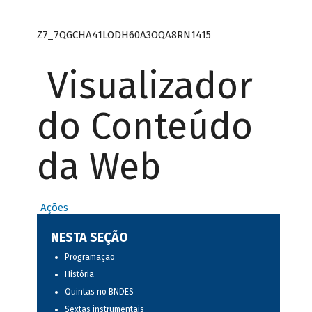
Z7_7QGCHA41LODH60A3OQA8RN1415
Visualizador
do Conteúdo
da Web
Ações
NESTA SEÇÃO
Programação
História
Quintas no BNDES
Sextas instrumentais