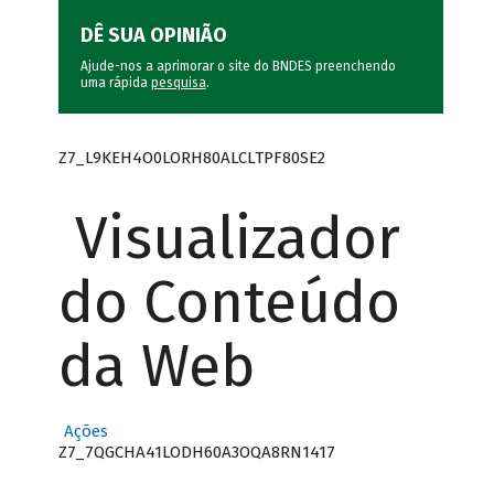
DÊ SUA OPINIÃO
Ajude-nos a aprimorar o site do BNDES preenchendo
uma rápida
pesquisa
.
Z7_L9KEH4O0LORH80ALCLTPF80SE2
Visualizador
do Conteúdo
da Web
Ações
Z7_7QGCHA41LODH60A3OQA8RN1417