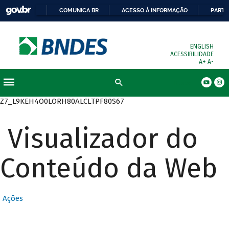
COMUNICA BR
ACESSO À INFORMAÇÃO
PARTI
ENGLISH
ACESSIBILIDADE
A+
A-
Busca
Z7_L9KEH4O0LORH80ALCLTPF80S67
Visualizador do
Conteúdo da Web
Ações