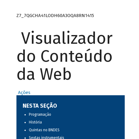
Z7_7QGCHA41LODH60A3OQA8RN1415
Visualizador
do Conteúdo
da Web
Ações
NESTA SEÇÃO
Programação
História
Quintas no BNDES
Sextas instrumentais