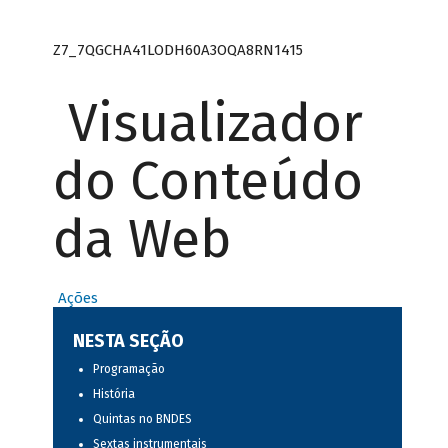
Z7_7QGCHA41LODH60A3OQA8RN1415
Visualizador
do Conteúdo
da Web
Ações
NESTA SEÇÃO
Programação
História
Quintas no BNDES
Sextas instrumentais