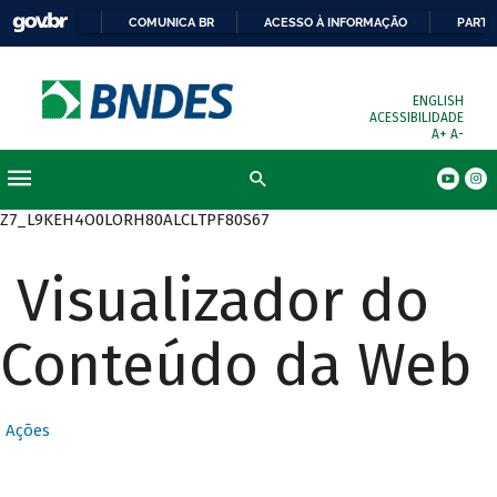
COMUNICA BR
ACESSO À INFORMAÇÃO
PARTI
ENGLISH
ACESSIBILIDADE
A+
A-
Busca
Z7_L9KEH4O0LORH80ALCLTPF80S67
Visualizador do
Conteúdo da Web
Ações