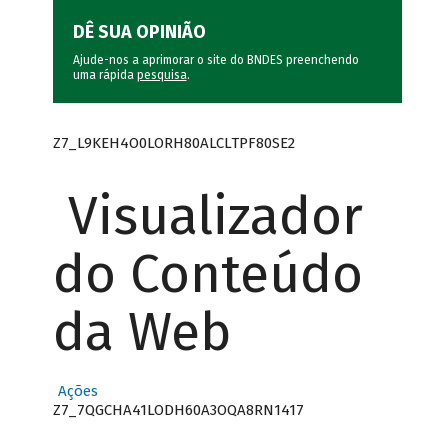
DÊ SUA OPINIÃO
Ajude-nos a aprimorar o site do BNDES preenchendo
uma rápida
pesquisa
.
Z7_L9KEH4O0LORH80ALCLTPF80SE2
Visualizador
do Conteúdo
da Web
Ações
Z7_7QGCHA41LODH60A3OQA8RN1417