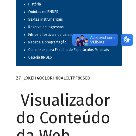
História
Quintas no BNDES
Sextas instrumentais
Reserva de ingressos
Filmes e festivais de cinema
Receba a programação
Concursos para Escolha de Espetáculos Musicais
Galeria BNDES
Z7_L9KEH4O0LORH80ALCLTPF80SE0
Visualizador
do Conteúdo
da Web