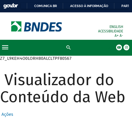
COMUNICA BR
ACESSO À INFORMAÇÃO
PARTI
ENGLISH
ACESSIBILIDADE
A+
A-
Busca
Z7_L9KEH4O0LORH80ALCLTPF80S67
Visualizador do
Conteúdo da Web
Ações