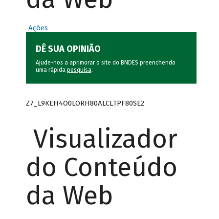
Ações
DÊ SUA OPINIÃO
Ajude-nos a aprimorar o site do BNDES preenchendo
uma rápida
pesquisa
.
Z7_L9KEH4O0LORH80ALCLTPF80SE2
Visualizador
do Conteúdo
da Web