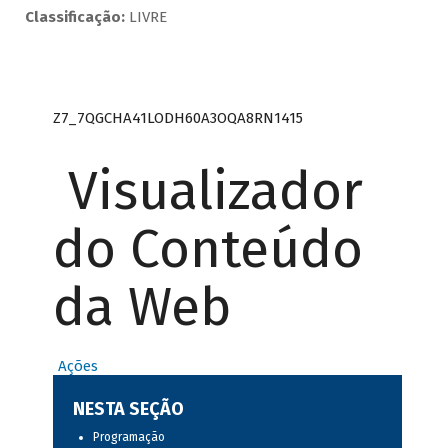
Classificação:
LIVRE
Z7_7QGCHA41LODH60A3OQA8RN1415
Visualizador
do Conteúdo
da Web
Ações
NESTA SEÇÃO
Programação