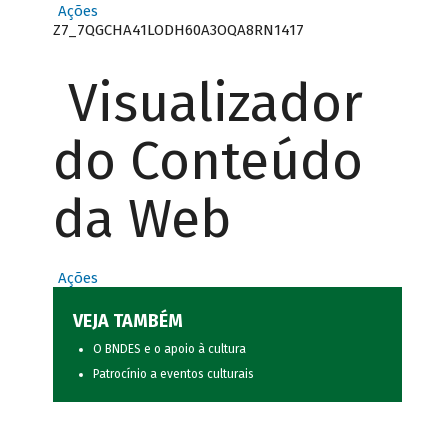
Ações
Z7_7QGCHA41LODH60A3OQA8RN1417
Visualizador
do Conteúdo
da Web
Ações
VEJA TAMBÉM
O BNDES e o apoio à cultura
Patrocínio a eventos culturais