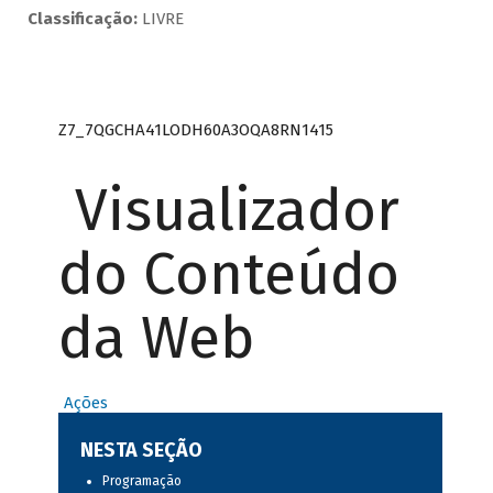
Classificação:
LIVRE
Z7_7QGCHA41LODH60A3OQA8RN1415
Visualizador
do Conteúdo
da Web
Ações
NESTA SEÇÃO
Programação