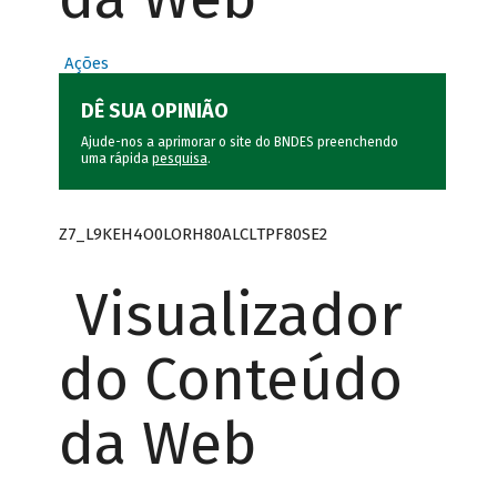
Ações
DÊ SUA OPINIÃO
Ajude-nos a aprimorar o site do BNDES preenchendo
uma rápida
pesquisa
.
Z7_L9KEH4O0LORH80ALCLTPF80SE2
Visualizador
do Conteúdo
da Web