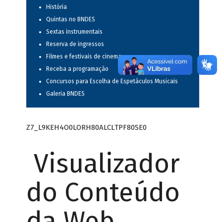
História
Quintas no BNDES
Sextas instrumentais
Reserva de ingressos
Filmes e festivais de cinema
Receba a programação
Concursos para Escolha de Espetáculos Musicais
Galeria BNDES
Z7_L9KEH4O0LORH80ALCLTPF80SE0
Visualizador
do Conteúdo
da Web