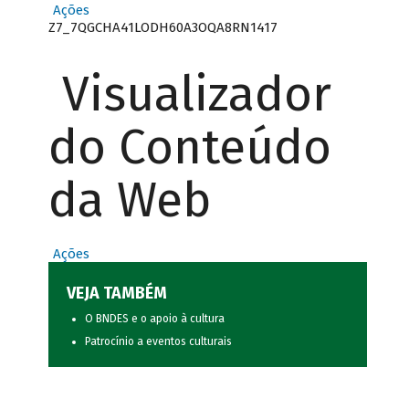
Ações
Z7_7QGCHA41LODH60A3OQA8RN1417
Visualizador
do Conteúdo
da Web
Ações
VEJA TAMBÉM
O BNDES e o apoio à cultura
Patrocínio a eventos culturais