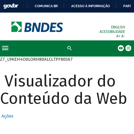
COMUNICA BR
ACESSO À INFORMAÇÃO
PARTI
ENGLISH
ACESSIBILIDADE
A+
A-
Busca
Z7_L9KEH4O0LORH80ALCLTPF80S67
Visualizador do
Conteúdo da Web
Ações