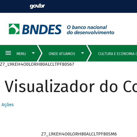
Z7_L9KEH4O0LORH80ALCLTPF80S67
Visualizador do 
Ações
Z7_L9KEH4O0LORH80ALCLTPF80SM6