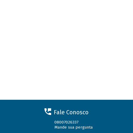
Fale Conosco
08007026337
Mande sua pergunta