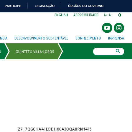
PARTICIPE
LEGISLAÇÃO
ÓRGÃOS DO GOVERNO
⁣
ENGLISH
ACESSIBILIDADE
A+
A-
NCIA
DESENVOLVIMENTO SUSTENTÁVEL
CONHECIMENTO
IMPRENSA
Busca
Z7_7QGCHA41LODH60A3OQA8RN1415