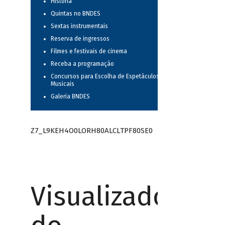
História
Quintas no BNDES
Sextas instrumentais
Reserva de ingressos
Filmes e festivais de cinema
Receba a programação
Concursos para Escolha de Espetáculos
Musicais
Galeria BNDES
Z7_L9KEH4O0LORH80ALCLTPF80SE0
Visualizador