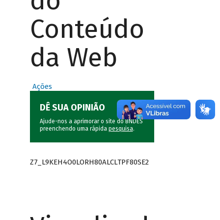
do
Conteúdo
da Web
Ações
DÊ SUA OPINIÃO
Ajude-nos a aprimorar o site do BNDES
preenchendo uma rápida
pesquisa
.
Z7_L9KEH4O0LORH80ALCLTPF80SE2