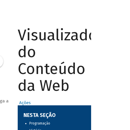
Visualizador
do
Conteúdo
da Web
lga a
Ações
NESTA SEÇÃO
Programação