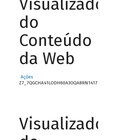
Visualizador
do
Conteúdo
da Web
Ações
Z7_7QGCHA41LODH60A3OQA8RN1417
Visualizador