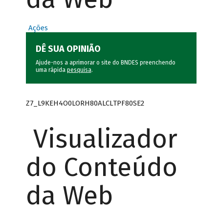
Ações
DÊ SUA OPINIÃO
Ajude-nos a aprimorar o site do BNDES preenchendo
uma rápida
pesquisa
.
Z7_L9KEH4O0LORH80ALCLTPF80SE2
Visualizador
do Conteúdo
da Web