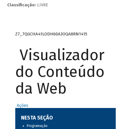
Classificação:
LIVRE
Z7_7QGCHA41LODH60A3OQA8RN1415
Visualizador
do Conteúdo
da Web
Ações
NESTA SEÇÃO
Programação