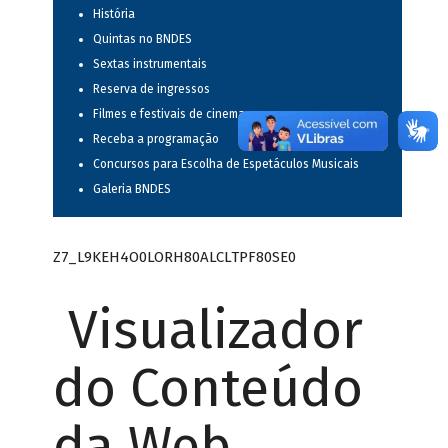
História
Quintas no BNDES
Sextas instrumentais
Reserva de ingressos
Filmes e festivais de cinema
Receba a programação
Concursos para Escolha de Espetáculos Musicais
Galeria BNDES
Z7_L9KEH4O0LORH80ALCLTPF80SE0
Visualizador
do Conteúdo
da Web