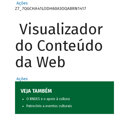
Ações
Z7_7QGCHA41LODH60A3OQA8RN1417
Visualizador
do Conteúdo
da Web
Ações
VEJA TAMBÉM
O BNDES e o apoio à cultura
Patrocínio a eventos culturais