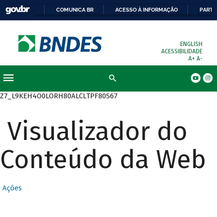
COMUNICA BR
ACESSO À INFORMAÇÃO
PARTI
ENGLISH
ACESSIBILIDADE
A+
A-
Busca
Z7_L9KEH4O0LORH80ALCLTPF80S67
Visualizador do
Conteúdo da Web
Ações