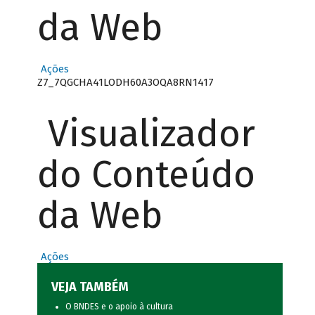
da Web
Ações
Z7_7QGCHA41LODH60A3OQA8RN1417
Visualizador
do Conteúdo
da Web
Ações
VEJA TAMBÉM
O BNDES e o apoio à cultura