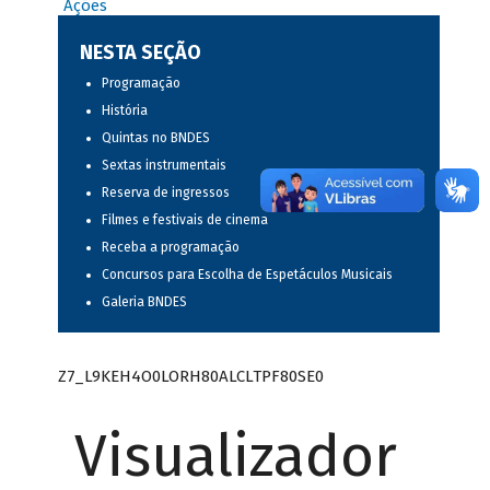
Ações
NESTA SEÇÃO
Programação
História
Quintas no BNDES
Sextas instrumentais
Reserva de ingressos
Filmes e festivais de cinema
Receba a programação
Concursos para Escolha de Espetáculos Musicais
Galeria BNDES
Z7_L9KEH4O0LORH80ALCLTPF80SE0
Visualizador