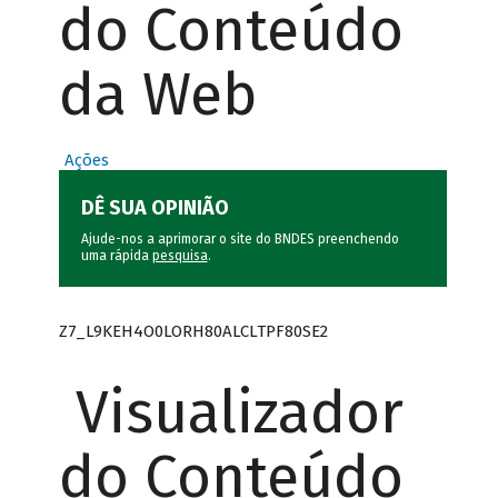
do Conteúdo
da Web
Ações
DÊ SUA OPINIÃO
Ajude-nos a aprimorar o site do BNDES preenchendo
uma rápida
pesquisa
.
Z7_L9KEH4O0LORH80ALCLTPF80SE2
Visualizador
do Conteúdo