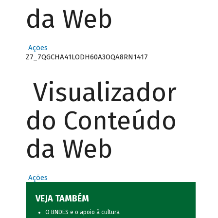
da Web
Ações
Z7_7QGCHA41LODH60A3OQA8RN1417
Visualizador
do Conteúdo
da Web
Ações
VEJA TAMBÉM
O BNDES e o apoio à cultura