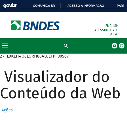
COMUNICA BR
ACESSO À INFORMAÇÃO
PARTI
ENGLISH
ACESSIBILIDADE
A+
A-
Busca
Z7_L9KEH4O0LORH80ALCLTPF80S67
Visualizador do
Conteúdo da Web
Ações