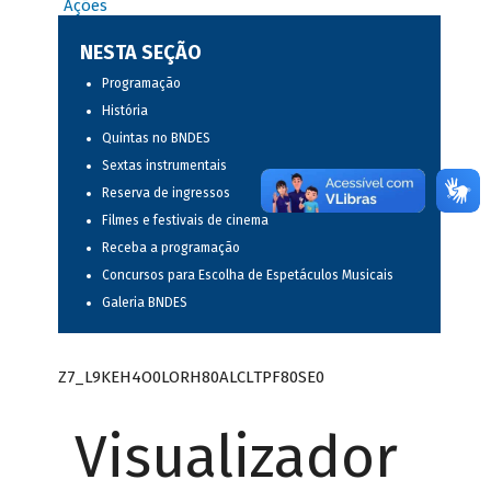
Ações
NESTA SEÇÃO
Programação
História
Quintas no BNDES
Sextas instrumentais
Reserva de ingressos
Filmes e festivais de cinema
Receba a programação
Concursos para Escolha de Espetáculos Musicais
Galeria BNDES
Z7_L9KEH4O0LORH80ALCLTPF80SE0
Visualizador