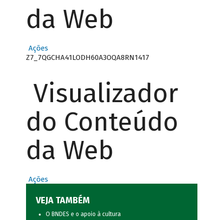
da Web
Ações
Z7_7QGCHA41LODH60A3OQA8RN1417
Visualizador
do Conteúdo
da Web
Ações
VEJA TAMBÉM
O BNDES e o apoio à cultura