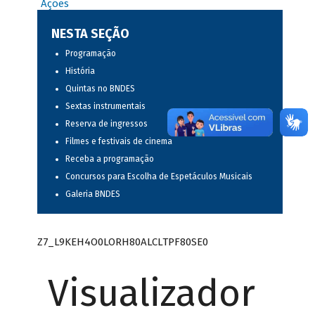
Ações
NESTA SEÇÃO
Programação
História
Quintas no BNDES
Sextas instrumentais
Reserva de ingressos
Filmes e festivais de cinema
Receba a programação
Concursos para Escolha de Espetáculos Musicais
Galeria BNDES
Z7_L9KEH4O0LORH80ALCLTPF80SE0
Visualizador