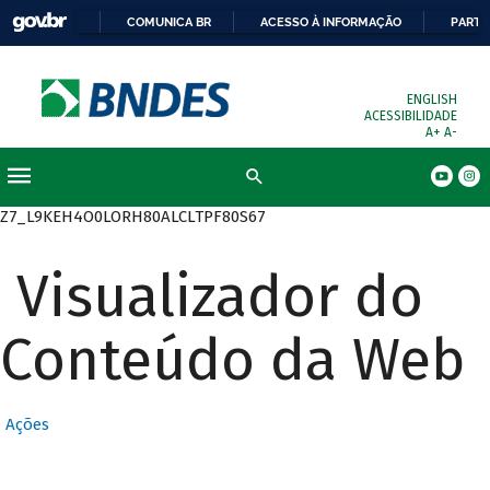
COMUNICA BR
ACESSO À INFORMAÇÃO
PARTI
ENGLISH
ACESSIBILIDADE
A+
A-
Busca
Z7_L9KEH4O0LORH80ALCLTPF80S67
Visualizador do
Conteúdo da Web
Ações