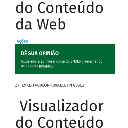
do Conteúdo
da Web
Ações
DÊ SUA OPINIÃO
Ajude-nos a aprimorar o site do BNDES preenchendo
uma rápida
pesquisa
.
Z7_L9KEH4O0LORH80ALCLTPF80SE2
Visualizador
do Conteúdo