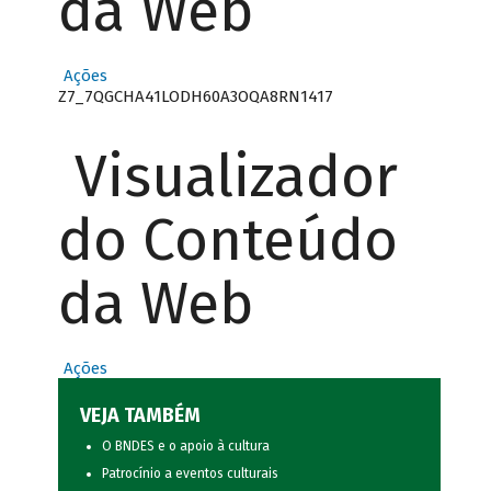
da Web
Ações
Z7_7QGCHA41LODH60A3OQA8RN1417
Visualizador
do Conteúdo
da Web
Ações
VEJA TAMBÉM
O BNDES e o apoio à cultura
Patrocínio a eventos culturais