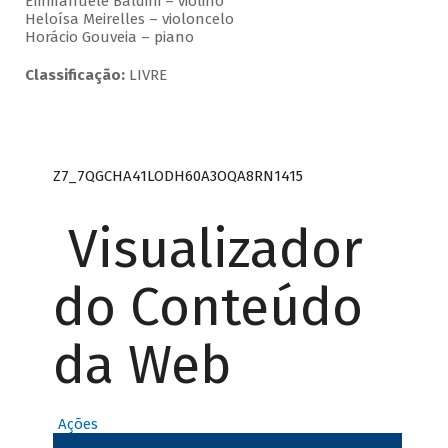
Emmanuele Baldini – violino
Heloísa Meirelles – violoncelo
Horácio Gouveia – piano
Classificação:
LIVRE
Z7_7QGCHA41LODH60A3OQA8RN1415
Visualizador
do Conteúdo
da Web
Ações