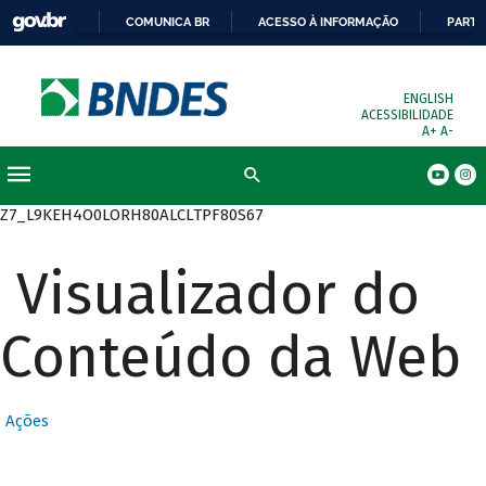
COMUNICA BR
ACESSO À INFORMAÇÃO
PARTI
ENGLISH
ACESSIBILIDADE
A+
A-
Busca
Z7_L9KEH4O0LORH80ALCLTPF80S67
Visualizador do
Conteúdo da Web
Ações