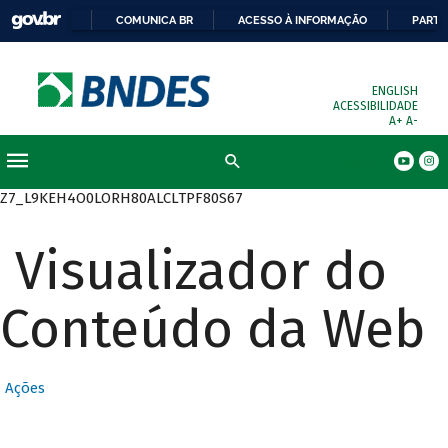
COMUNICA BR
ACESSO À INFORMAÇÃO
PARTI
ENGLISH
ACESSIBILIDADE
A+
A-
Busca
Z7_L9KEH4O0LORH80ALCLTPF80S67
Visualizador do
Conteúdo da Web
Ações