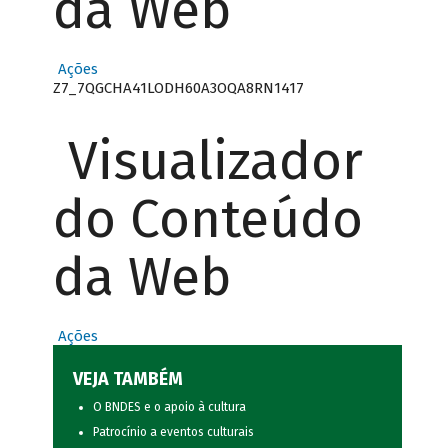
da Web
Ações
Z7_7QGCHA41LODH60A3OQA8RN1417
Visualizador
do Conteúdo
da Web
Ações
VEJA TAMBÉM
O BNDES e o apoio à cultura
Patrocínio a eventos culturais