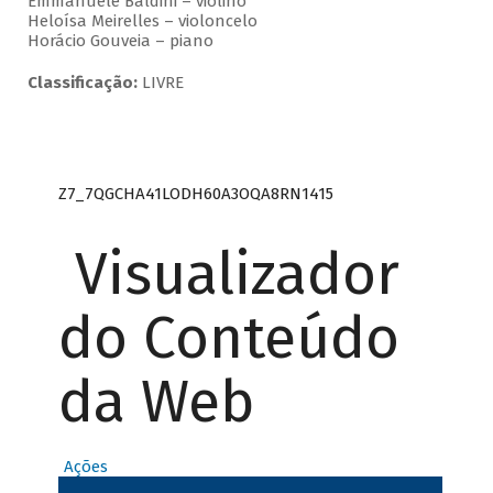
Emmanuele Baldini – violino
Heloísa Meirelles – violoncelo
Horácio Gouveia – piano
Classificação:
LIVRE
Z7_7QGCHA41LODH60A3OQA8RN1415
Visualizador
do Conteúdo
da Web
Ações