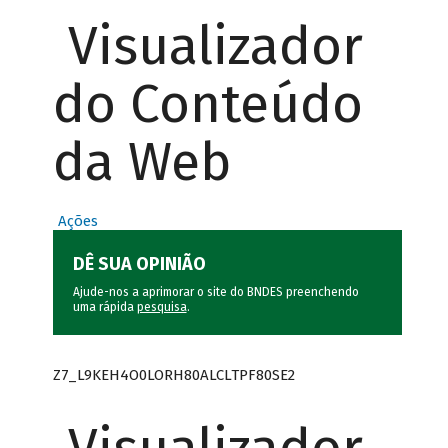
Visualizador
do Conteúdo
da Web
Ações
DÊ SUA OPINIÃO
Ajude-nos a aprimorar o site do BNDES preenchendo
uma rápida
pesquisa
.
Z7_L9KEH4O0LORH80ALCLTPF80SE2