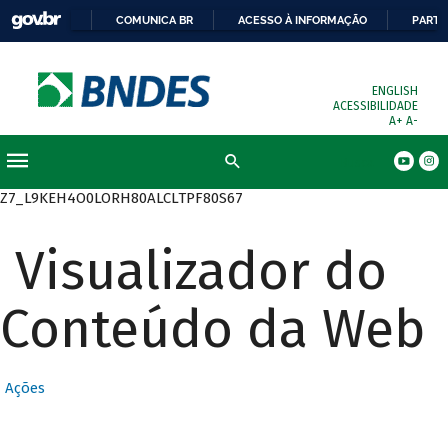
COMUNICA BR
ACESSO À INFORMAÇÃO
PARTI
ENGLISH
ACESSIBILIDADE
A+
A-
Busca
Z7_L9KEH4O0LORH80ALCLTPF80S67
Visualizador do
Conteúdo da Web
Ações