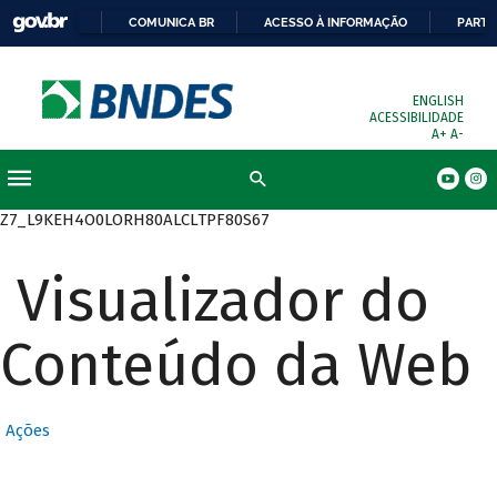
COMUNICA BR
ACESSO À INFORMAÇÃO
PARTI
ENGLISH
ACESSIBILIDADE
A+
A-
Busca
Z7_L9KEH4O0LORH80ALCLTPF80S67
Visualizador do
Conteúdo da Web
Ações