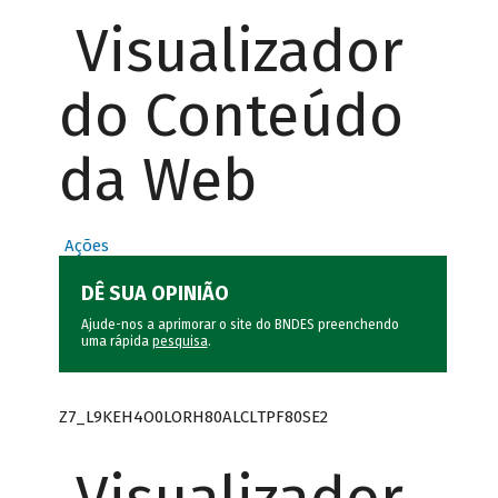
Visualizador
do Conteúdo
da Web
Ações
DÊ SUA OPINIÃO
Ajude-nos a aprimorar o site do BNDES preenchendo
uma rápida
pesquisa
.
Z7_L9KEH4O0LORH80ALCLTPF80SE2