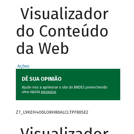
Visualizador
do Conteúdo
da Web
Ações
DÊ SUA OPINIÃO
Ajude-nos a aprimorar o site do BNDES preenchendo
uma rápida
pesquisa
.
Z7_L9KEH4O0LORH80ALCLTPF80SE2