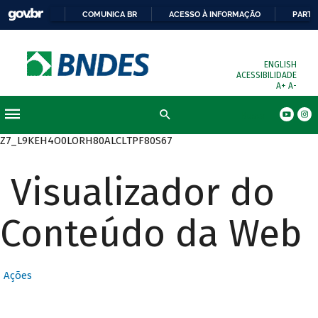
COMUNICA BR
ACESSO À INFORMAÇÃO
PARTI
ENGLISH
ACESSIBILIDADE
A+
A-
Busca
Z7_L9KEH4O0LORH80ALCLTPF80S67
Visualizador do
Conteúdo da Web
Ações