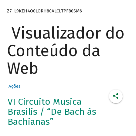
Z7_L9KEH4O0LORH80ALCLTPF80SM6
Visualizador do
Conteúdo da
Web
Ações
VI Circuito Musica
Brasilis / “De Bach às
Bachianas”