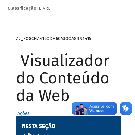
Classificação:
LIVRE
Z7_7QGCHA41LODH60A3OQA8RN1415
Visualizador
do Conteúdo
da Web
Ações
NESTA SEÇÃO
Programação