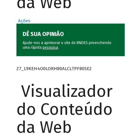
da Web
Ações
DÊ SUA OPINIÃO
Ajude-nos a aprimorar o site do BNDES preenchendo
uma rápida
pesquisa
.
Z7_L9KEH4O0LORH80ALCLTPF80SE2
Visualizador
do Conteúdo
da Web