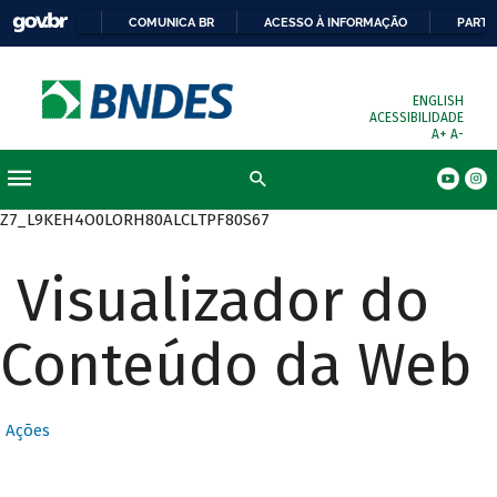
COMUNICA BR
ACESSO À INFORMAÇÃO
PARTI
ENGLISH
ACESSIBILIDADE
A+
A-
Busca
Z7_L9KEH4O0LORH80ALCLTPF80S67
Visualizador do
Conteúdo da Web
Ações