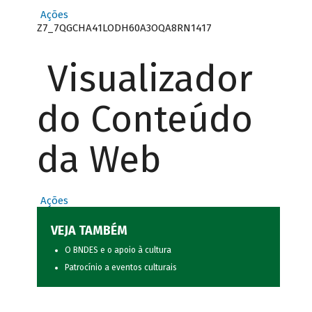
Ações
Z7_7QGCHA41LODH60A3OQA8RN1417
Visualizador
do Conteúdo
da Web
Ações
VEJA TAMBÉM
O BNDES e o apoio à cultura
Patrocínio a eventos culturais