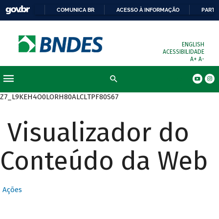
COMUNICA BR
ACESSO À INFORMAÇÃO
PARTI
ENGLISH
ACESSIBILIDADE
A+
A-
Busca
Z7_L9KEH4O0LORH80ALCLTPF80S67
Visualizador do
Conteúdo da Web
Ações