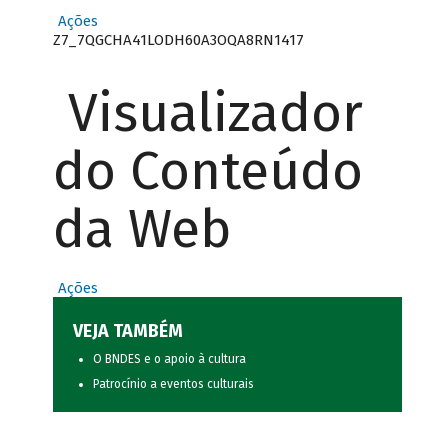
Ações
Z7_7QGCHA41LODH60A3OQA8RN1417
Visualizador
do Conteúdo
da Web
Ações
VEJA TAMBÉM
O BNDES e o apoio à cultura
Patrocínio a eventos culturais