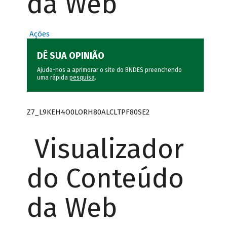
da Web
Ações
DÊ SUA OPINIÃO
Ajude-nos a aprimorar o site do BNDES preenchendo
uma rápida
pesquisa
.
Z7_L9KEH4O0LORH80ALCLTPF80SE2
Visualizador
do Conteúdo
da Web