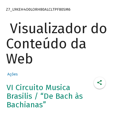
Z7_L9KEH4O0LORH80ALCLTPF80SM6
Visualizador do
Conteúdo da
Web
Ações
VI Circuito Musica
Brasilis / “De Bach às
Bachianas”