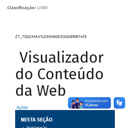
Classificação:
LIVRE
Z7_7QGCHA41LODH60A3OQA8RN1415
Visualizador
do Conteúdo
da Web
Ações
NESTA SEÇÃO
Programação