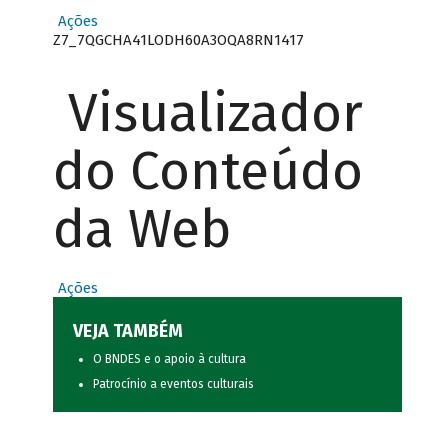
Ações
Z7_7QGCHA41LODH60A3OQA8RN1417
Visualizador
do Conteúdo
da Web
Ações
VEJA TAMBÉM
O BNDES e o apoio à cultura
Patrocínio a eventos culturais