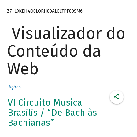
Z7_L9KEH4O0LORH80ALCLTPF80SM6
Visualizador do
Conteúdo da
Web
Ações
VI Circuito Musica
Brasilis / “De Bach às
Bachianas”