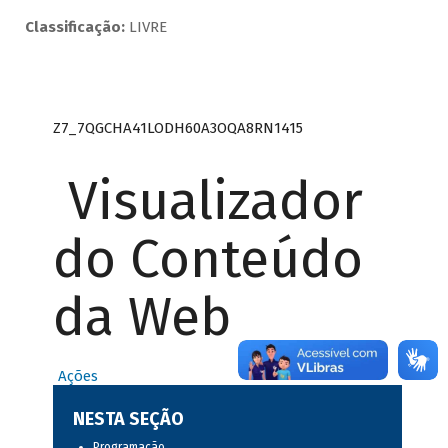
Classificação:
LIVRE
Z7_7QGCHA41LODH60A3OQA8RN1415
Visualizador
do Conteúdo
da Web
Ações
NESTA SEÇÃO
Programação