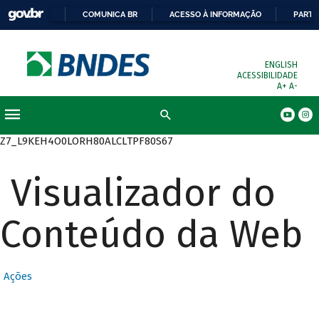
COMUNICA BR
ACESSO À INFORMAÇÃO
PARTI
ENGLISH
ACESSIBILIDADE
A+
A-
Busca
Z7_L9KEH4O0LORH80ALCLTPF80S67
Visualizador do
Conteúdo da Web
Ações