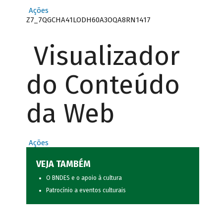
Ações
Z7_7QGCHA41LODH60A3OQA8RN1417
Visualizador
do Conteúdo
da Web
Ações
VEJA TAMBÉM
O BNDES e o apoio à cultura
Patrocínio a eventos culturais