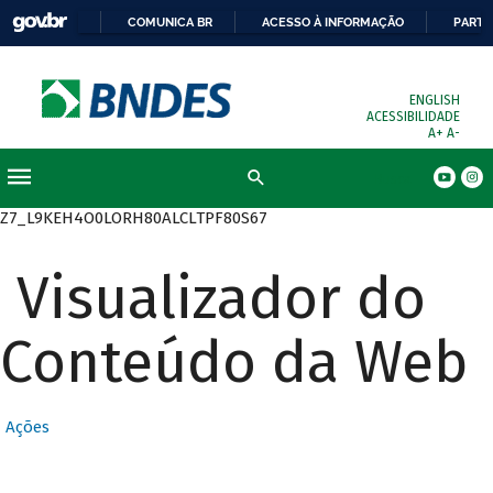
COMUNICA BR
ACESSO À INFORMAÇÃO
PARTI
ENGLISH
ACESSIBILIDADE
A+
A-
Busca
Z7_L9KEH4O0LORH80ALCLTPF80S67
Visualizador do
Conteúdo da Web
Ações