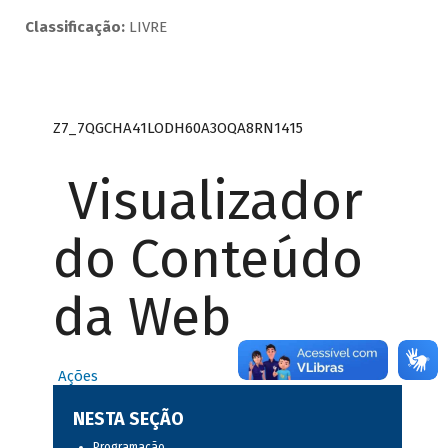
Classificação:
LIVRE
Z7_7QGCHA41LODH60A3OQA8RN1415
Visualizador
do Conteúdo
da Web
Ações
NESTA SEÇÃO
Programação