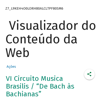
Z7_L9KEH4O0LORH80ALCLTPF80SM6
Visualizador do
Conteúdo da
Web
Ações
VI Circuito Musica
Brasilis / “De Bach às
Bachianas”