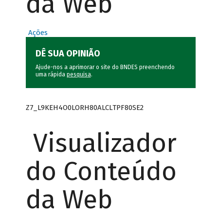
da Web
Ações
DÊ SUA OPINIÃO
Ajude-nos a aprimorar o site do BNDES preenchendo
uma rápida
pesquisa
.
Z7_L9KEH4O0LORH80ALCLTPF80SE2
Visualizador
do Conteúdo
da Web