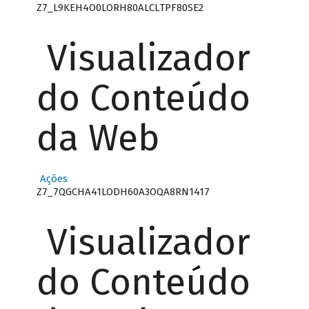
Z7_L9KEH4O0LORH80ALCLTPF80SE2
Visualizador
do Conteúdo
da Web
Ações
Z7_7QGCHA41LODH60A3OQA8RN1417
Visualizador
do Conteúdo