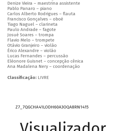
Denize Vieira – maestrina assistente
Pablo Panaro – piano
Carlos Alberto Rodrigues – flauta
Francisco Gonçalves – oboé
Tiago Naguel – clarineta
Paulo Andrade – fagote
Josué Soares – trompa
Flavio Melo – trompete
Otávio Granjeiro – violão
Érico Alexandre – violão
Lucas Fernandes – percussão
Eléonore Guisnet – concepção cênica
Ana Madalena Nery – coordenação
Classificação:
LIVRE
Z7_7QGCHA41LODH60A3OQA8RN1415
Visualizador