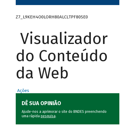
Z7_L9KEH4O0LORH80ALCLTPF80SE0
Visualizador
do Conteúdo
da Web
Ações
DÊ SUA OPINIÃO
Ajude-nos a aprimorar o site do BNDES preenchendo
uma rápida
pesquisa
.