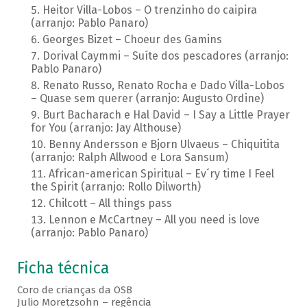
Heitor Villa-Lobos – O trenzinho do caipira
(arranjo: Pablo Panaro)
Georges Bizet – Choeur des Gamins
Dorival Caymmi – Suíte dos pescadores (arranjo:
Pablo Panaro)
Renato Russo, Renato Rocha e Dado Villa-Lobos
– Quase sem querer (arranjo: Augusto Ordine)
Burt Bacharach e Hal David – I Say a Little Prayer
for You (arranjo: Jay Althouse)
Benny Andersson e Bjorn Ulvaeus – Chiquitita
(arranjo: Ralph Allwood e Lora Sansum)
African-american Spiritual – Ev´ry time I Feel
the Spirit (arranjo: Rollo Dilworth)
Chilcott – All things pass
Lennon e McCartney – All you need is love
(arranjo: Pablo Panaro)
Ficha técnica
Coro de crianças da OSB
Julio Moretzsohn – regência