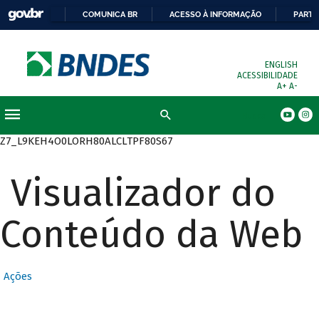
COMUNICA BR
ACESSO À INFORMAÇÃO
PARTI
ENGLISH
ACESSIBILIDADE
A+
A-
Busca
Z7_L9KEH4O0LORH80ALCLTPF80S67
Visualizador do
Conteúdo da Web
Ações