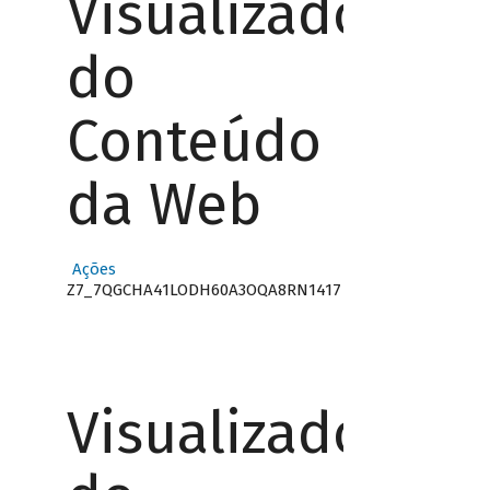
Visualizador
do
Conteúdo
da Web
Ações
Z7_7QGCHA41LODH60A3OQA8RN1417
Visualizador