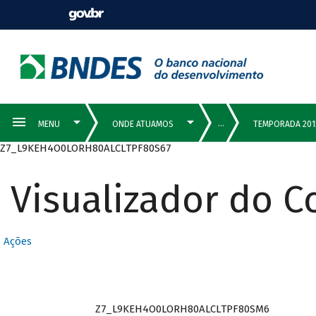
Z7_L9KEH4O0LORH80ALCLTPF80S67
Visualizador do 
Ações
Z7_L9KEH4O0LORH80ALCLTPF80SM6