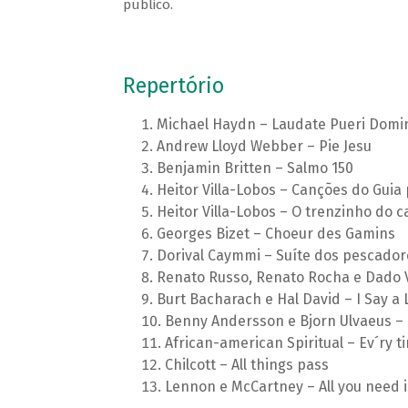
público.
Repertório
Michael Haydn – Laudate Pueri Dom
Andrew Lloyd Webber – Pie Jesu
Benjamin Britten – Salmo 150
Heitor Villa-Lobos – Canções do Guia 
Heitor Villa-Lobos – O trenzinho do c
Georges Bizet – Choeur des Gamins
Dorival Caymmi – Suíte dos pescadore
Renato Russo, Renato Rocha e Dado V
Burt Bacharach e Hal David – I Say a L
Benny Andersson e Bjorn Ulvaeus – C
African-american Spiritual – Ev´ry tim
Chilcott – All things pass
Lennon e McCartney – All you need i