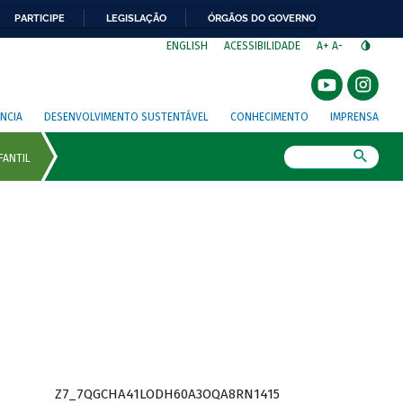
PARTICIPE
LEGISLAÇÃO
ÓRGÃOS DO GOVERNO
⁣
ENGLISH
ACESSIBILIDADE
A+
A-
NCIA
DESENVOLVIMENTO SUSTENTÁVEL
CONHECIMENTO
IMPRENSA
Busca
Z7_7QGCHA41LODH60A3OQA8RN1415