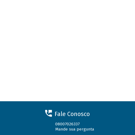
Fale Conosco
08007026337
Mande sua pergunta