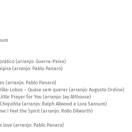
inum
prático (arranjo: Guerra-Peixe)
aipira (arranjo: Pablo Panaro)
s (arranjo: Pablo Panaro)
illa-Lobos – Quase sem querer (arranjo: Augusto Ordine)
ittle Prayer for You (arranjo: Jay Althouse)
hiquitita (arranjo: Ralph Allwood e Lora Sansum)
e I Feel the Spirit (arranjo: Rollo Dilworth)
s love (arranjo: Pablo Panaro)