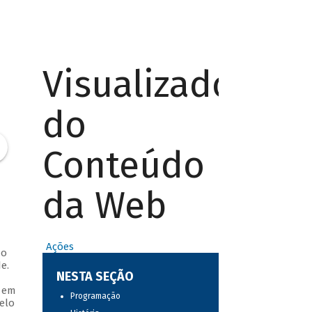
Visualizador
do
Conteúdo
da Web
Ações
do
e.
NESTA SEÇÃO
s em
Programação
elo