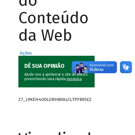
do
Conteúdo
da Web
Ações
DÊ SUA OPINIÃO
Ajude-nos a aprimorar o site do BNDES
preenchendo uma rápida
pesquisa
.
Z7_L9KEH4O0LORH80ALCLTPF80SE2