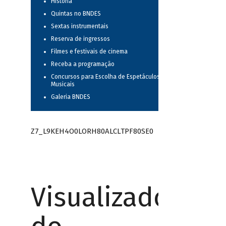
História
Quintas no BNDES
Sextas instrumentais
Reserva de ingressos
Filmes e festivais de cinema
Receba a programação
Concursos para Escolha de Espetáculos
Musicais
Galeria BNDES
Z7_L9KEH4O0LORH80ALCLTPF80SE0
Visualizador