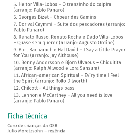
Heitor Villa-Lobos – O trenzinho do caipira
(arranjo: Pablo Panaro)
Georges Bizet – Choeur des Gamins
Dorival Caymmi – Suíte dos pescadores (arranjo:
Pablo Panaro)
Renato Russo, Renato Rocha e Dado Villa-Lobos
– Quase sem querer (arranjo: Augusto Ordine)
Burt Bacharach e Hal David – I Say a Little Prayer
for You (arranjo: Jay Althouse)
Benny Andersson e Bjorn Ulvaeus – Chiquitita
(arranjo: Ralph Allwood e Lora Sansum)
African-american Spiritual – Ev´ry time I Feel
the Spirit (arranjo: Rollo Dilworth)
Chilcott – All things pass
Lennon e McCartney – All you need is love
(arranjo: Pablo Panaro)
Ficha técnica
Coro de crianças da OSB
Julio Moretzsohn – regência