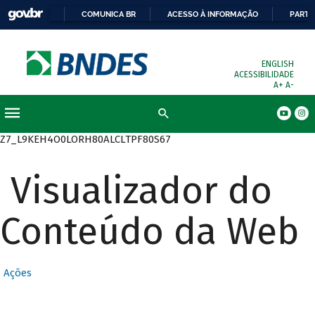
COMUNICA BR
ACESSO À INFORMAÇÃO
PARTI
ENGLISH
ACESSIBILIDADE
A+
A-
Busca
Z7_L9KEH4O0LORH80ALCLTPF80S67
Visualizador do
Conteúdo da Web
Ações