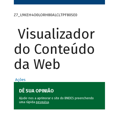
Z7_L9KEH4O0LORH80ALCLTPF80SE0
Visualizador
do Conteúdo
da Web
Ações
DÊ SUA OPINIÃO
Ajude-nos a aprimorar o site do BNDES preenchendo
uma rápida
pesquisa
.