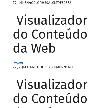
Z7_L9KEH4O0LORH80ALCLTPF80SE2
Visualizador
do Conteúdo
da Web
Ações
Z7_7QGCHA41LODH60A3OQA8RN1417
Visualizador
do Conteúdo