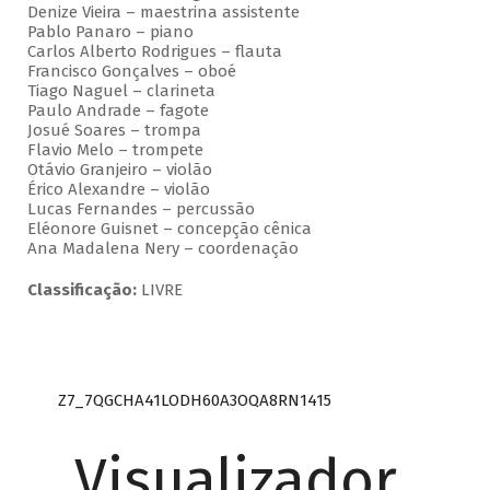
Denize Vieira – maestrina assistente
Pablo Panaro – piano
Carlos Alberto Rodrigues – flauta
Francisco Gonçalves – oboé
Tiago Naguel – clarineta
Paulo Andrade – fagote
Josué Soares – trompa
Flavio Melo – trompete
Otávio Granjeiro – violão
Érico Alexandre – violão
Lucas Fernandes – percussão
Eléonore Guisnet – concepção cênica
Ana Madalena Nery – coordenação
Classificação:
LIVRE
Z7_7QGCHA41LODH60A3OQA8RN1415
Visualizador