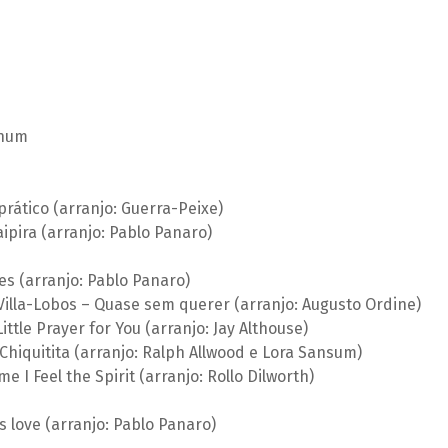
inum
prático (arranjo: Guerra-Peixe)
aipira (arranjo: Pablo Panaro)
s (arranjo: Pablo Panaro)
illa-Lobos – Quase sem querer (arranjo: Augusto Ordine)
ittle Prayer for You (arranjo: Jay Althouse)
hiquitita (arranjo: Ralph Allwood e Lora Sansum)
e I Feel the Spirit (arranjo: Rollo Dilworth)
s love (arranjo: Pablo Panaro)