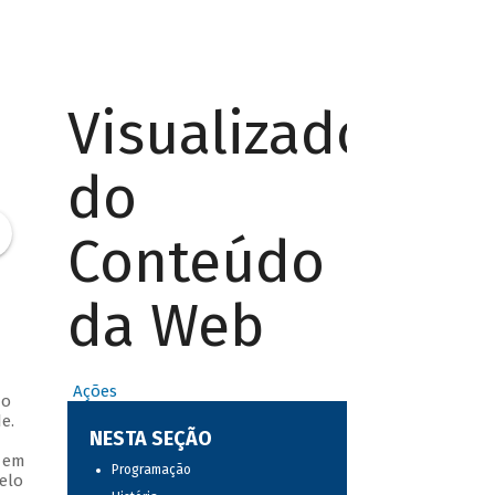
Visualizador
do
Conteúdo
da Web
Ações
do
e.
NESTA SEÇÃO
s em
Programação
elo