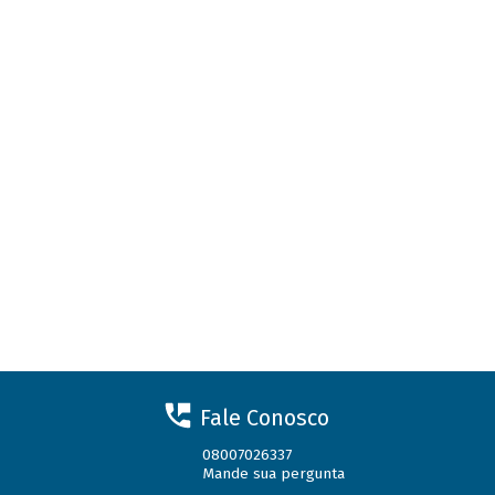
Fale Conosco
08007026337
Mande sua pergunta