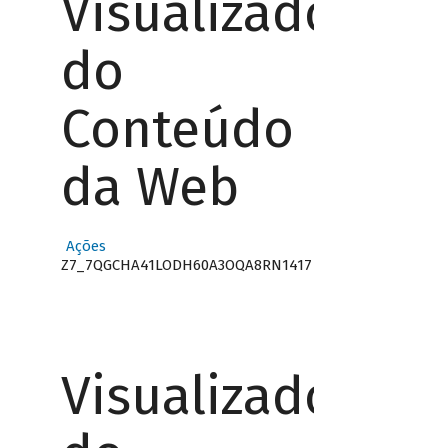
Visualizador
do
Conteúdo
da Web
Ações
Z7_7QGCHA41LODH60A3OQA8RN1417
Visualizador