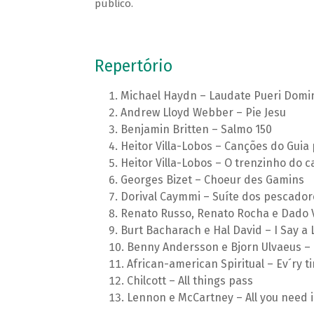
público.
Repertório
Michael Haydn – Laudate Pueri Dom
Andrew Lloyd Webber – Pie Jesu
Benjamin Britten – Salmo 150
Heitor Villa-Lobos – Canções do Guia 
Heitor Villa-Lobos – O trenzinho do c
Georges Bizet – Choeur des Gamins
Dorival Caymmi – Suíte dos pescadore
Renato Russo, Renato Rocha e Dado V
Burt Bacharach e Hal David – I Say a L
Benny Andersson e Bjorn Ulvaeus – C
African-american Spiritual – Ev´ry tim
Chilcott – All things pass
Lennon e McCartney – All you need i