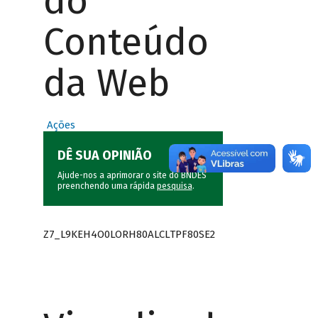
do
Conteúdo
da Web
Ações
DÊ SUA OPINIÃO
Ajude-nos a aprimorar o site do BNDES
preenchendo uma rápida
pesquisa
.
Z7_L9KEH4O0LORH80ALCLTPF80SE2