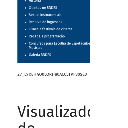
História
Quintas no BNDES
Sextas instrumentais
Reserva de ingressos
Filmes e festivais de cinema
Receba a programação
Concursos para Escolha de Espetáculos
Musicais
Galeria BNDES
Z7_L9KEH4O0LORH80ALCLTPF80SE0
Visualizador