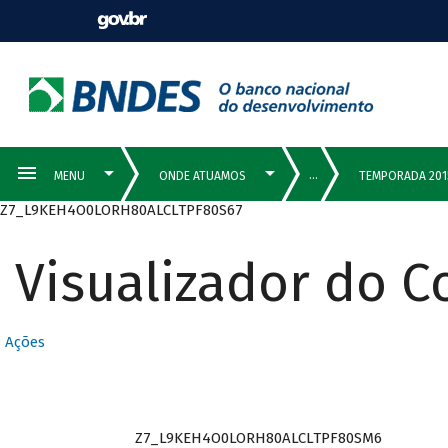
Z7_L9KEH4O0LORH80ALCLTPF80S67
Visualizador do 
Ações
Z7_L9KEH4O0LORH80ALCLTPF80SM6