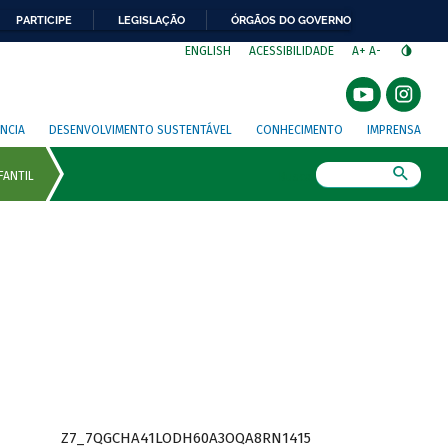
PARTICIPE
LEGISLAÇÃO
ÓRGÃOS DO GOVERNO
⁣
ENGLISH
ACESSIBILIDADE
A+
A-
NCIA
DESENVOLVIMENTO SUSTENTÁVEL
CONHECIMENTO
IMPRENSA
Busca
Z7_7QGCHA41LODH60A3OQA8RN1415