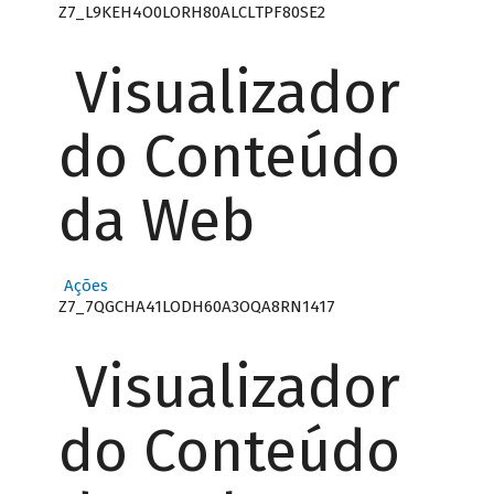
Z7_L9KEH4O0LORH80ALCLTPF80SE2
Visualizador
do Conteúdo
da Web
Ações
Z7_7QGCHA41LODH60A3OQA8RN1417
Visualizador
do Conteúdo