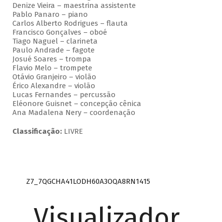
Denize Vieira – maestrina assistente
Pablo Panaro – piano
Carlos Alberto Rodrigues – flauta
Francisco Gonçalves – oboé
Tiago Naguel – clarineta
Paulo Andrade – fagote
Josué Soares – trompa
Flavio Melo – trompete
Otávio Granjeiro – violão
Érico Alexandre – violão
Lucas Fernandes – percussão
Eléonore Guisnet – concepção cênica
Ana Madalena Nery – coordenação
Classificação:
LIVRE
Z7_7QGCHA41LODH60A3OQA8RN1415
Visualizador