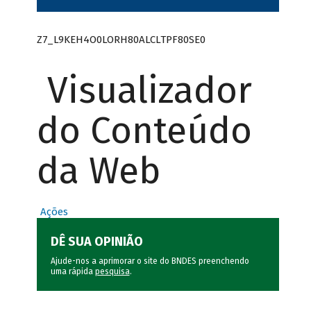
Z7_L9KEH4O0LORH80ALCLTPF80SE0
Visualizador
do Conteúdo
da Web
Ações
DÊ SUA OPINIÃO
Ajude-nos a aprimorar o site do BNDES preenchendo
uma rápida
pesquisa
.