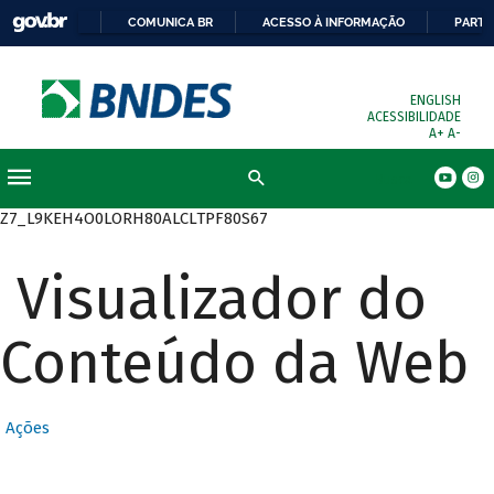
COMUNICA BR
ACESSO À INFORMAÇÃO
PARTI
ENGLISH
ACESSIBILIDADE
A+
A-
Busca
Z7_L9KEH4O0LORH80ALCLTPF80S67
Visualizador do
Conteúdo da Web
Ações