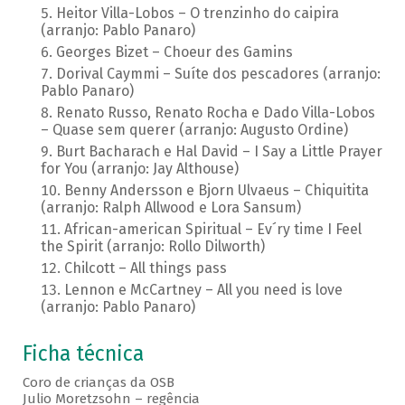
Heitor Villa-Lobos – O trenzinho do caipira
(arranjo: Pablo Panaro)
Georges Bizet – Choeur des Gamins
Dorival Caymmi – Suíte dos pescadores (arranjo:
Pablo Panaro)
Renato Russo, Renato Rocha e Dado Villa-Lobos
– Quase sem querer (arranjo: Augusto Ordine)
Burt Bacharach e Hal David – I Say a Little Prayer
for You (arranjo: Jay Althouse)
Benny Andersson e Bjorn Ulvaeus – Chiquitita
(arranjo: Ralph Allwood e Lora Sansum)
African-american Spiritual – Ev´ry time I Feel
the Spirit (arranjo: Rollo Dilworth)
Chilcott – All things pass
Lennon e McCartney – All you need is love
(arranjo: Pablo Panaro)
Ficha técnica
Coro de crianças da OSB
Julio Moretzsohn – regência