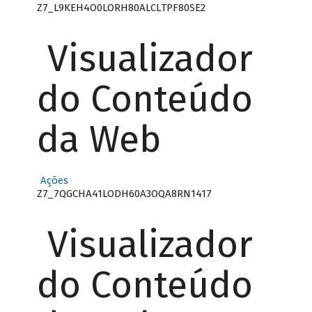
Z7_L9KEH4O0LORH80ALCLTPF80SE2
Visualizador
do Conteúdo
da Web
Ações
Z7_7QGCHA41LODH60A3OQA8RN1417
Visualizador
do Conteúdo