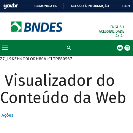
COMUNICA BR
ACESSO À INFORMAÇÃO
PARTI
ENGLISH
ACESSIBILIDADE
A+
A-
Busca
Z7_L9KEH4O0LORH80ALCLTPF80S67
Visualizador do
Conteúdo da Web
Ações