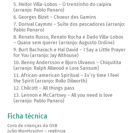
Heitor Villa-Lobos – O trenzinho do caipira
(arranjo: Pablo Panaro)
Georges Bizet – Choeur des Gamins
Dorival Caymmi – Suíte dos pescadores (arranjo:
Pablo Panaro)
Renato Russo, Renato Rocha e Dado Villa-Lobos
– Quase sem querer (arranjo: Augusto Ordine)
Burt Bacharach e Hal David – I Say a Little Prayer
for You (arranjo: Jay Althouse)
Benny Andersson e Bjorn Ulvaeus – Chiquitita
(arranjo: Ralph Allwood e Lora Sansum)
African-american Spiritual – Ev´ry time I Feel
the Spirit (arranjo: Rollo Dilworth)
Chilcott – All things pass
Lennon e McCartney – All you need is love
(arranjo: Pablo Panaro)
Ficha técnica
Coro de crianças da OSB
Julio Moretzsohn – regência