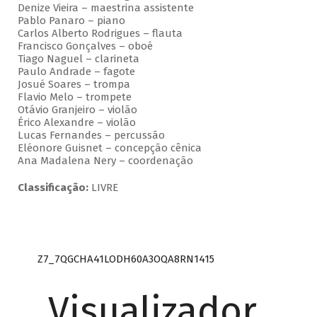
Denize Vieira – maestrina assistente
Pablo Panaro – piano
Carlos Alberto Rodrigues – flauta
Francisco Gonçalves – oboé
Tiago Naguel – clarineta
Paulo Andrade – fagote
Josué Soares – trompa
Flavio Melo – trompete
Otávio Granjeiro – violão
Érico Alexandre – violão
Lucas Fernandes – percussão
Eléonore Guisnet – concepção cênica
Ana Madalena Nery – coordenação
Classificação:
LIVRE
Z7_7QGCHA41LODH60A3OQA8RN1415
Visualizador