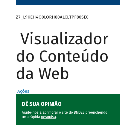
Z7_L9KEH4O0LORH80ALCLTPF80SE0
Visualizador
do Conteúdo
da Web
Ações
DÊ SUA OPINIÃO
Ajude-nos a aprimorar o site do BNDES preenchendo
uma rápida
pesquisa
.