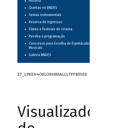
História
Quintas no BNDES
Sextas instrumentais
Reserva de ingressos
Filmes e festivais de cinema
Receba a programação
Concursos para Escolha de Espetáculos
Musicais
Galeria BNDES
Z7_L9KEH4O0LORH80ALCLTPF80SE0
Visualizador