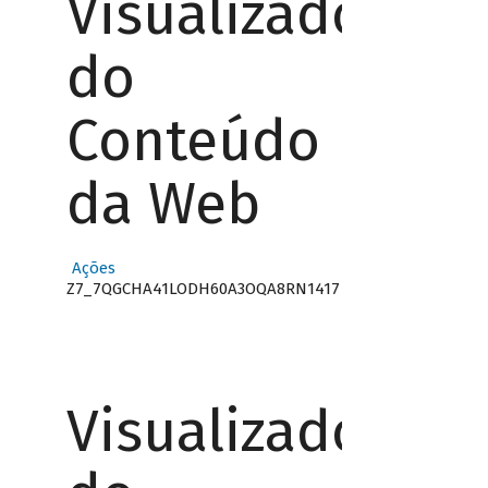
Visualizador
do
Conteúdo
da Web
Ações
Z7_7QGCHA41LODH60A3OQA8RN1417
Visualizador