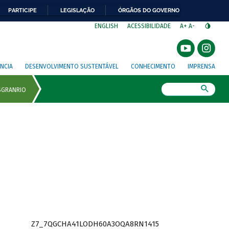
PARTICIPE
LEGISLAÇÃO
ÓRGÃOS DO GOVERNO
⁣
ENGLISH
ACESSIBILIDADE
A+
A-
NCIA
DESENVOLVIMENTO SUSTENTÁVEL
CONHECIMENTO
IMPRENSA
Busca
Z7_7QGCHA41LODH60A3OQA8RN1415