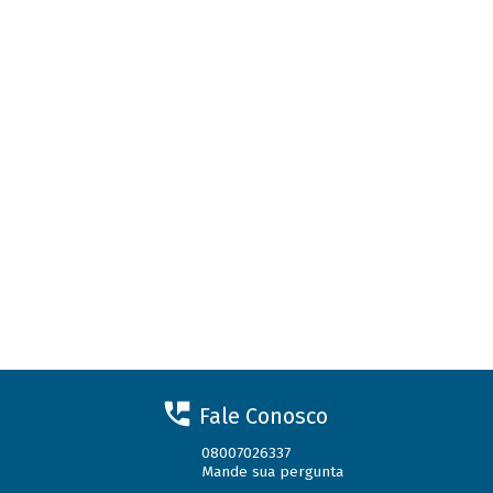
Fale Conosco
08007026337
Mande sua pergunta