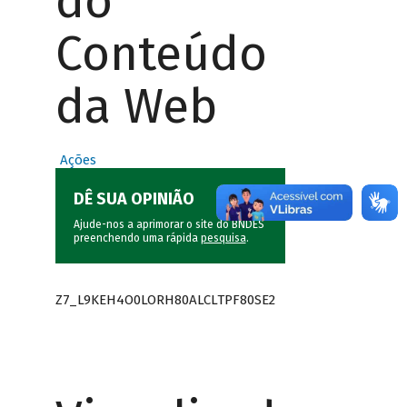
do
Conteúdo
da Web
Ações
DÊ SUA OPINIÃO
Ajude-nos a aprimorar o site do BNDES
preenchendo uma rápida
pesquisa
.
Z7_L9KEH4O0LORH80ALCLTPF80SE2