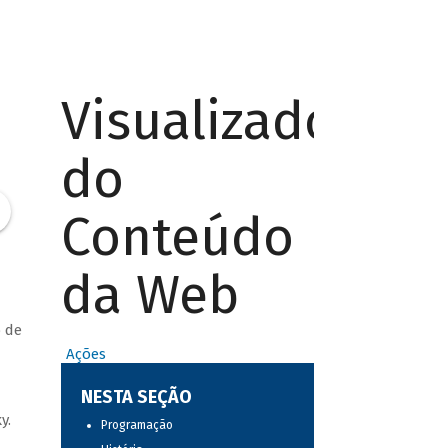
Visualizador
do
Conteúdo
da Web
o de
Ações
NESTA SEÇÃO
y.
Programação