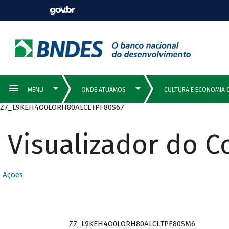
Z7_L9KEH4O0LORH80ALCLTPF80S67
Visualizador do 
Ações
Z7_L9KEH4O0LORH80ALCLTPF80SM6