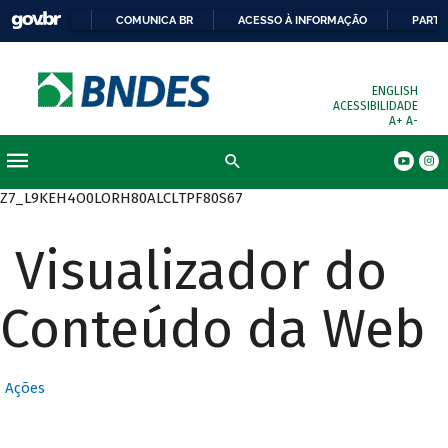
COMUNICA BR
ACESSO À INFORMAÇÃO
PARTI
ENGLISH
ACESSIBILIDADE
A+
A-
Busca
Z7_L9KEH4O0LORH80ALCLTPF80S67
Visualizador do
Conteúdo da Web
Ações