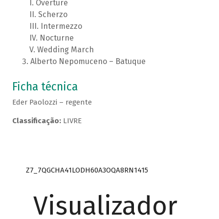
Overture
Scherzo
Intermezzo
Nocturne
Wedding March
Alberto Nepomuceno – Batuque
Ficha técnica
Eder Paolozzi – regente
Classificação:
LIVRE
Z7_7QGCHA41LODH60A3OQA8RN1415
Visualizador