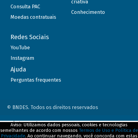
criativa
Consulta PAC
Conhecimento
Moedas contratuais
Redes Sociais
YouTube
Instagram
Ajuda
Perguntas frequentes
© BNDES. Todos os direitos reservados
ConteÃºdo complementar
Aviso: Utilizamos dados pessoais, cookies e tecnologias
semelhantes de acordo com nossos
Termos de Uso e Política de
${title}
${badge}
Privacidade
. Ao continuar navegando, você concorda com estas