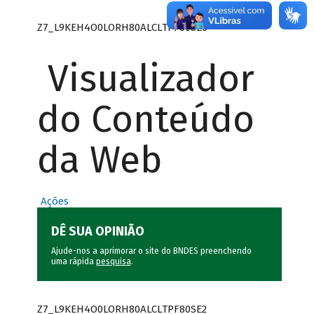
Z7_L9KEH4O0LORH80ALCLTPF80SE0
Visualizador
do Conteúdo
da Web
Ações
DÊ SUA OPINIÃO
Ajude-nos a aprimorar o site do BNDES preenchendo
uma rápida
pesquisa
.
Z7_L9KEH4O0LORH80ALCLTPF80SE2