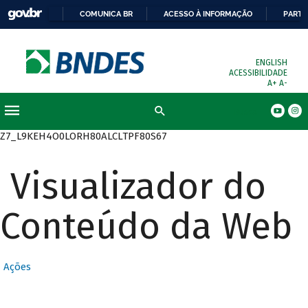
COMUNICA BR
ACESSO À INFORMAÇÃO
PARTI
ENGLISH
ACESSIBILIDADE
A+
A-
Busca
Z7_L9KEH4O0LORH80ALCLTPF80S67
Visualizador do
Conteúdo da Web
Ações