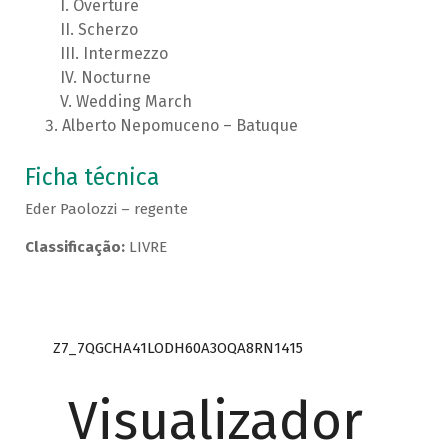
Overture
Scherzo
Intermezzo
Nocturne
Wedding March
Alberto Nepomuceno – Batuque
Ficha técnica
Eder Paolozzi – regente
Classificação:
LIVRE
Z7_7QGCHA41LODH60A3OQA8RN1415
Visualizador