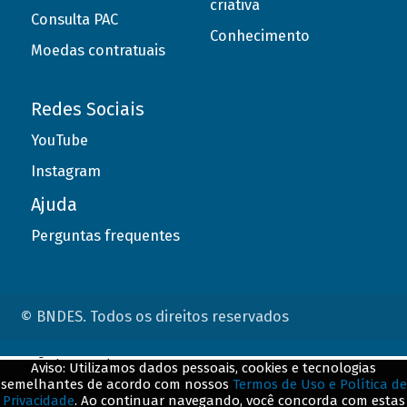
criativa
Consulta PAC
Conhecimento
Moedas contratuais
Redes Sociais
YouTube
Instagram
Ajuda
Perguntas frequentes
© BNDES. Todos os direitos reservados
ConteÃºdo complementar
Aviso: Utilizamos dados pessoais, cookies e tecnologias
semelhantes de acordo com nossos
Termos de Uso e Política de
${title}
${badge}
Privacidade
. Ao continuar navegando, você concorda com estas