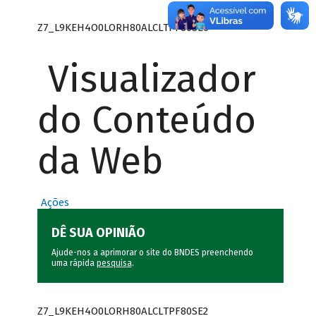
Z7_L9KEH4O0LORH80ALCLTPF80SE0
Visualizador
do Conteúdo
da Web
Ações
DÊ SUA OPINIÃO
Ajude-nos a aprimorar o site do BNDES preenchendo
uma rápida
pesquisa
.
Z7_L9KEH4O0LORH80ALCLTPF80SE2