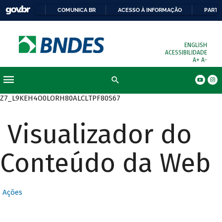
COMUNICA BR
ACESSO À INFORMAÇÃO
PARTI
ENGLISH
ACESSIBILIDADE
A+
A-
Busca
Z7_L9KEH4O0LORH80ALCLTPF80S67
Visualizador do
Conteúdo da Web
Ações