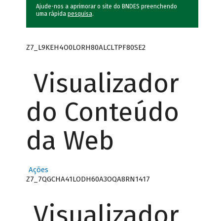
Ajude-nos a aprimorar o site do BNDES preenchendo
uma rápida
pesquisa
.
Z7_L9KEH4O0LORH80ALCLTPF80SE2
Visualizador
do Conteúdo
da Web
Ações
Z7_7QGCHA41LODH60A3OQA8RN1417
Visualizador