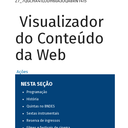
Z7_7QGCHA41LODH60A3OQA8RN1415
Visualizador
do Conteúdo
da Web
Ações
NESTA SEÇÃO
Programação
História
Quintas no BNDES
Sextas instrumentais
Reserva de ingressos
Filmes e festivais de cinema