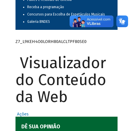
Receba a programação
Concursos para Escolha de Espetáculos Musicais
Galeria BNDES
Z7_L9KEH4O0LORH80ALCLTPF80SE0
Visualizador
do Conteúdo
da Web
Ações
DÊ SUA OPINIÃO