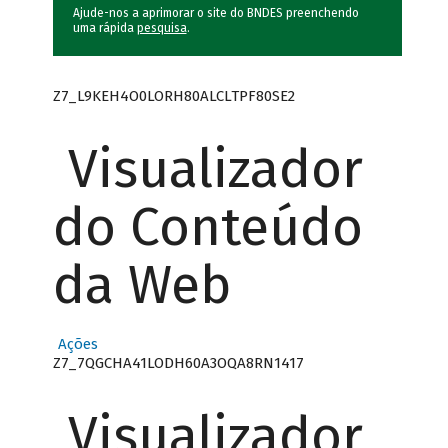
Ajude-nos a aprimorar o site do BNDES preenchendo
uma rápida
pesquisa
.
Z7_L9KEH4O0LORH80ALCLTPF80SE2
Visualizador
do Conteúdo
da Web
Ações
Z7_7QGCHA41LODH60A3OQA8RN1417
Visualizador