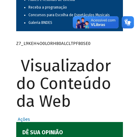
Receba a programação
Concursos para Escolha de Espetáculos Musicais
Galeria BNDES
Z7_L9KEH4O0LORH80ALCLTPF80SE0
Visualizador
do Conteúdo
da Web
Ações
DÊ SUA OPINIÃO