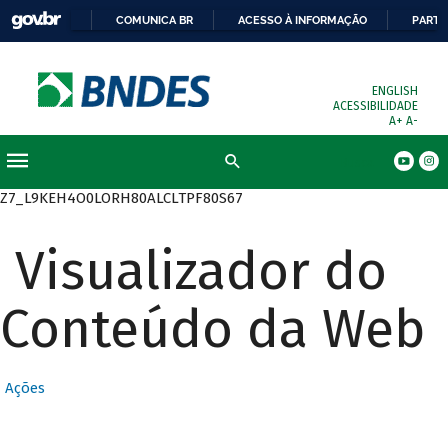
COMUNICA BR
ACESSO À INFORMAÇÃO
PARTI
ENGLISH
ACESSIBILIDADE
A+
A-
Busca
Z7_L9KEH4O0LORH80ALCLTPF80S67
Visualizador do
Conteúdo da Web
Ações