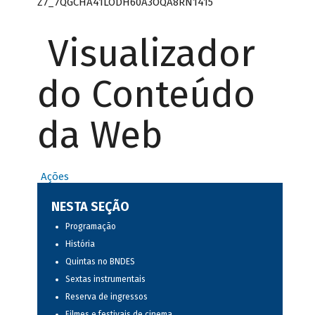
Z7_7QGCHA41LODH60A3OQA8RN1415
Visualizador
do Conteúdo
da Web
Ações
NESTA SEÇÃO
Programação
História
Quintas no BNDES
Sextas instrumentais
Reserva de ingressos
Filmes e festivais de cinema