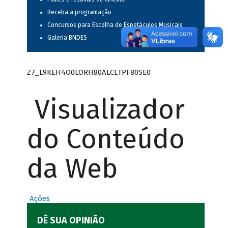
Receba a programação
Concursos para Escolha de Espetáculos Musicais
Galeria BNDES
Z7_L9KEH4O0LORH80ALCLTPF80SE0
Visualizador
do Conteúdo
da Web
Ações
DÊ SUA OPINIÃO