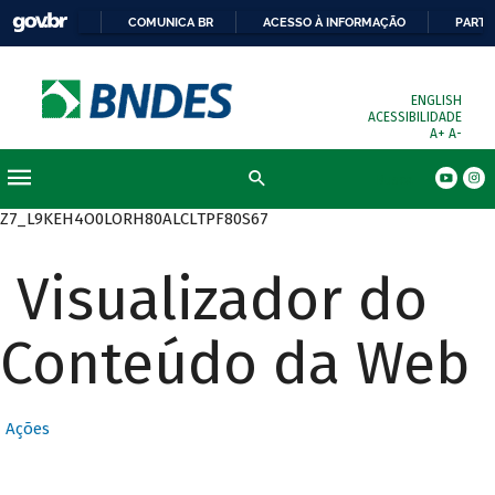
COMUNICA BR
ACESSO À INFORMAÇÃO
PARTI
ENGLISH
ACESSIBILIDADE
A+
A-
Busca
Z7_L9KEH4O0LORH80ALCLTPF80S67
Visualizador do
Conteúdo da Web
Ações