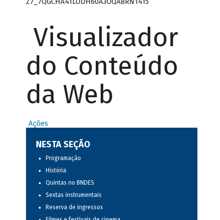
Z7_7QGCHA41LODH60A3OQA8RN1415
Visualizador
do Conteúdo
da Web
Ações
NESTA SEÇÃO
Programação
História
Quintas no BNDES
Sextas instrumentais
Reserva de ingressos
Filmes e festivais de cinema