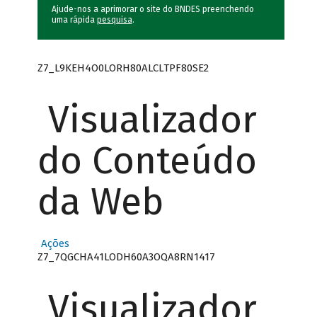
Ajude-nos a aprimorar o site do BNDES preenchendo
uma rápida
pesquisa
.
Z7_L9KEH4O0LORH80ALCLTPF80SE2
Visualizador
do Conteúdo
da Web
Ações
Z7_7QGCHA41LODH60A3OQA8RN1417
Visualizador