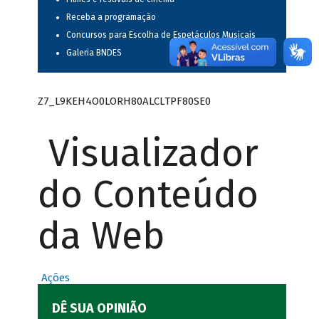
Receba a programação
Concursos para Escolha de Espetáculos Musicais
Galeria BNDES
Z7_L9KEH4O0LORH80ALCLTPF80SE0
Visualizador
do Conteúdo
da Web
Ações
DÊ SUA OPINIÃO