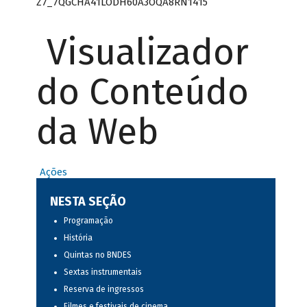
Z7_7QGCHA41LODH60A3OQA8RN1415
Visualizador
do Conteúdo
da Web
Ações
NESTA SEÇÃO
Programação
História
Quintas no BNDES
Sextas instrumentais
Reserva de ingressos
Filmes e festivais de cinema