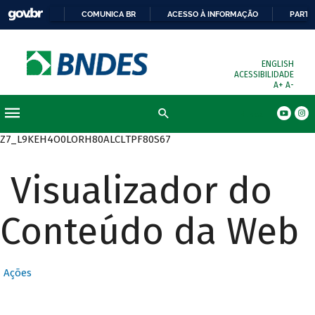
COMUNICA BR
ACESSO À INFORMAÇÃO
PARTI
ENGLISH
ACESSIBILIDADE
A+
A-
Busca
Z7_L9KEH4O0LORH80ALCLTPF80S67
Visualizador do
Conteúdo da Web
Ações