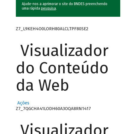
Ajude-nos a aprimorar o site do BNDES preenchendo
uma rápida
pesquisa
.
Z7_L9KEH4O0LORH80ALCLTPF80SE2
Visualizador
do Conteúdo
da Web
Ações
Z7_7QGCHA41LODH60A3OQA8RN1417
Visualizador