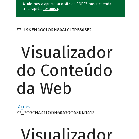
Ajude-nos a aprimorar o site do BNDES preenchendo
uma rápida
pesquisa
.
Z7_L9KEH4O0LORH80ALCLTPF80SE2
Visualizador
do Conteúdo
da Web
Ações
Z7_7QGCHA41LODH60A3OQA8RN1417
Visualizador