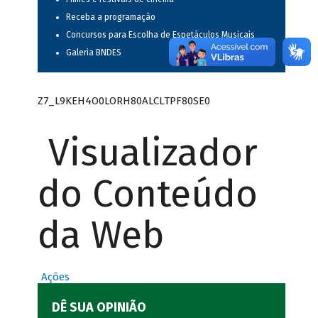
Receba a programação
Concursos para Escolha de Espetáculos Musicais
Galeria BNDES
Z7_L9KEH4O0LORH80ALCLTPF80SE0
Visualizador
do Conteúdo
da Web
Ações
DÊ SUA OPINIÃO