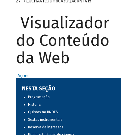
Z7_7QGCHA41LODH60A3OQA8RN1415
Visualizador
do Conteúdo
da Web
Ações
NESTA SEÇÃO
Programação
História
Quintas no BNDES
Sextas instrumentais
Reserva de ingressos
Filmes e festivais de cinema