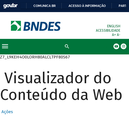
COMUNICA BR
ACESSO À INFORMAÇÃO
PARTI
ENGLISH
ACESSIBILIDADE
A+
A-
Busca
Z7_L9KEH4O0LORH80ALCLTPF80S67
Visualizador do
Conteúdo da Web
Ações