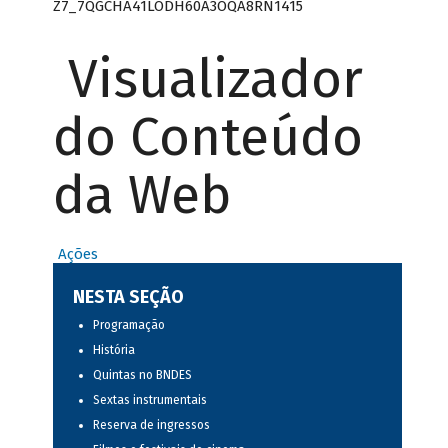
Z7_7QGCHA41LODH60A3OQA8RN1415
Visualizador
do Conteúdo
da Web
Ações
NESTA SEÇÃO
Programação
História
Quintas no BNDES
Sextas instrumentais
Reserva de ingressos