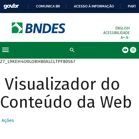
COMUNICA BR
ACESSO À INFORMAÇÃO
PARTI
ENGLISH
ACESSIBILIDADE
A+
A-
Busca
Z7_L9KEH4O0LORH80ALCLTPF80S67
Visualizador do
Conteúdo da Web
Ações