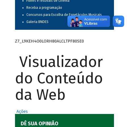
Filmes e festivais de cinema
Receba a programação
Concursos para Escolha de Espetáculos Musicais
Galeria BNDES
Z7_L9KEH4O0LORH80ALCLTPF80SE0
Visualizador
do Conteúdo
da Web
Ações
DÊ SUA OPINIÃO