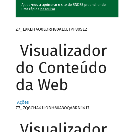
Ajude-nos a aprimorar o site do BNDES preenchendo
uma rápida
pesquisa
.
Z7_L9KEH4O0LORH80ALCLTPF80SE2
Visualizador
do Conteúdo
da Web
Ações
Z7_7QGCHA41LODH60A3OQA8RN1417
Visualizador