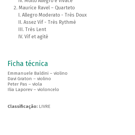
Molto Allegro e Vivace
Maurice Ravel – Quarteto
Allegro Moderato - Très Doux
Assez Vif - Très Rythmè
Très Lent
Vif et agitè
Ficha técnica
Emmanuele Baldini – violino
Davi Graton – violino
Peter Pas – viola
Ilia Laporev – violoncelo
Classificação:
LIVRE