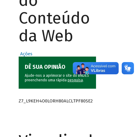
do
Conteúdo
da Web
Ações
DÊ SUA OPINIÃO
Ajude-nos a aprimorar o site do BNDES
preenchendo uma rápida
pesquisa
.
Z7_L9KEH4O0LORH80ALCLTPF80SE2