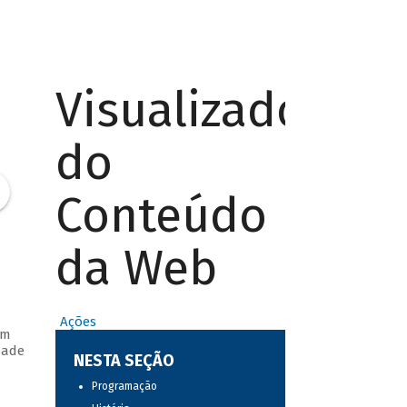
Visualizador
do
Conteúdo
da Web
Ações
em
dade
NESTA SEÇÃO
Programação