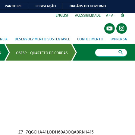
PARTICIPE
LEGISLAÇÃO
ÓRGÃOS DO GOVERNO
⁣
ENGLISH
ACESSIBILIDADE
A+
A-
NCIA
DESENVOLVIMENTO SUSTENTÁVEL
CONHECIMENTO
IMPRENSA
Busca
Z7_7QGCHA41LODH60A3OQA8RN1415