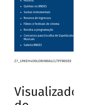
História
Quintas no BNDES
Sextas instrumentais
Reserva de ingressos
Filmes e festivais de cinema
Receba a programação
Concursos para Escolha de Espetáculos
Musicais
Galeria BNDES
Z7_L9KEH4O0LORH80ALCLTPF80SE0
Visualizador