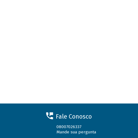
Fale Conosco
08007026337
Mande sua pergunta