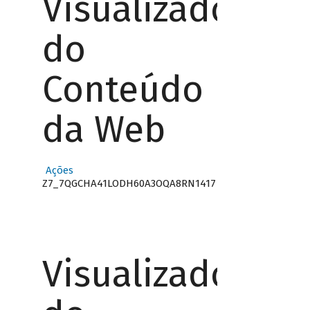
Visualizador
do
Conteúdo
da Web
Ações
Z7_7QGCHA41LODH60A3OQA8RN1417
Visualizador