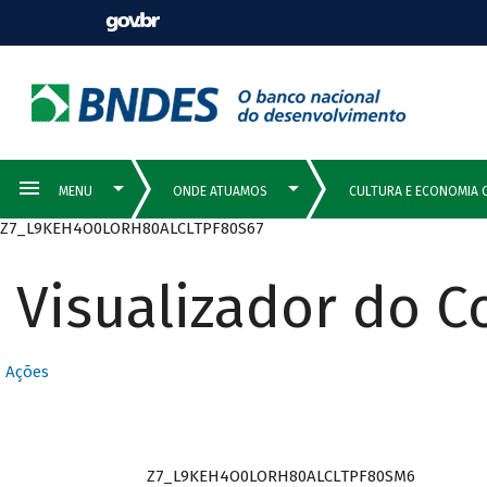
Z7_L9KEH4O0LORH80ALCLTPF80S67
Visualizador do 
Ações
Z7_L9KEH4O0LORH80ALCLTPF80SM6