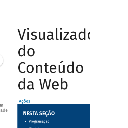
Visualizador
do
Conteúdo
da Web
Ações
em
dade
NESTA SEÇÃO
Programação