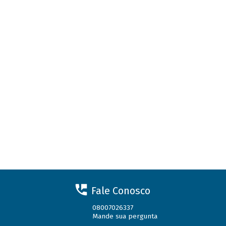
Fale Conosco
08007026337
Mande sua pergunta