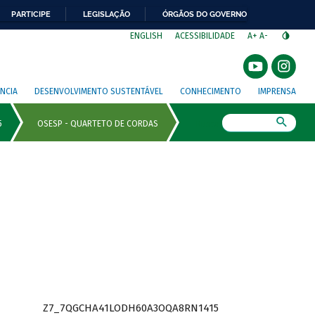
PARTICIPE
LEGISLAÇÃO
ÓRGÃOS DO GOVERNO
⁣
ENGLISH
ACESSIBILIDADE
A+
A-
NCIA
DESENVOLVIMENTO SUSTENTÁVEL
CONHECIMENTO
IMPRENSA
Busca
Z7_7QGCHA41LODH60A3OQA8RN1415