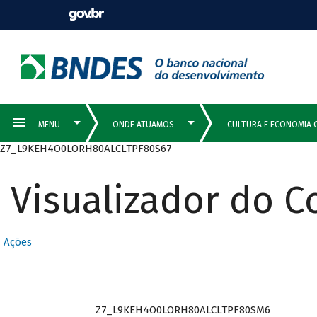
Z7_L9KEH4O0LORH80ALCLTPF80S67
Visualizador do 
Ações
Z7_L9KEH4O0LORH80ALCLTPF80SM6