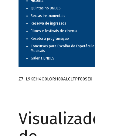
História
Quintas no BNDES
Sextas instrumentais
Reserva de ingressos
Filmes e festivais de cinema
Receba a programação
Concursos para Escolha de Espetáculos
Musicais
Galeria BNDES
Z7_L9KEH4O0LORH80ALCLTPF80SE0
Visualizador