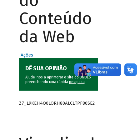
do
Conteúdo
da Web
Ações
DÊ SUA OPINIÃO
Ajude-nos a aprimorar o site do BNDES
preenchendo uma rápida
pesquisa
.
Z7_L9KEH4O0LORH80ALCLTPF80SE2