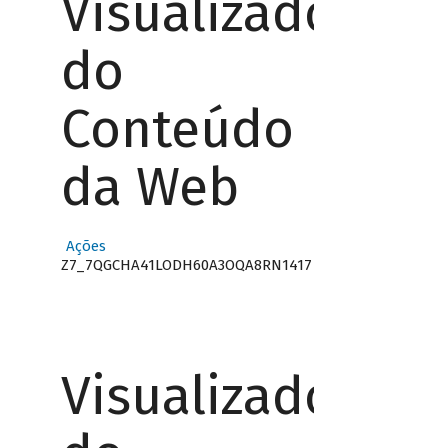
Visualizador
do
Conteúdo
da Web
Ações
Z7_7QGCHA41LODH60A3OQA8RN1417
Visualizador