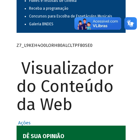
Filmes e festivais de cinema
Receba a programação
Concursos para Escolha de Espetáculos Musicais
Galeria BNDES
Z7_L9KEH4O0LORH80ALCLTPF80SE0
Visualizador
do Conteúdo
da Web
Ações
DÊ SUA OPINIÃO