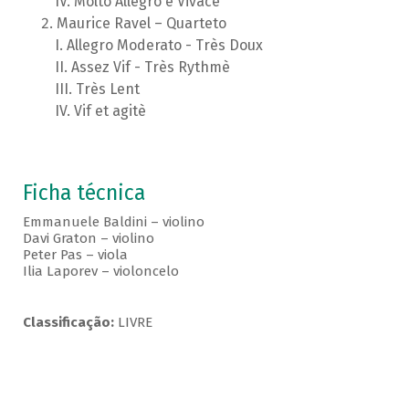
Molto Allegro e Vivace
Maurice Ravel – Quarteto
Allegro Moderato - Très Doux
Assez Vif - Très Rythmè
Très Lent
Vif et agitè
Ficha técnica
Emmanuele Baldini – violino
Davi Graton – violino
Peter Pas – viola
Ilia Laporev – violoncelo
Classificação:
LIVRE