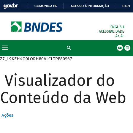
COMUNICA BR
ACESSO À INFORMAÇÃO
PARTI
ENGLISH
ACESSIBILIDADE
A+
A-
Busca
Z7_L9KEH4O0LORH80ALCLTPF80S67
Visualizador do
Conteúdo da Web
Ações