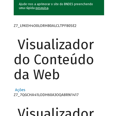
Ajude-nos a aprimorar o site do BNDES preenchendo
uma rápida
pesquisa
.
Z7_L9KEH4O0LORH80ALCLTPF80SE2
Visualizador
do Conteúdo
da Web
Ações
Z7_7QGCHA41LODH60A3OQA8RN1417
Visualizador