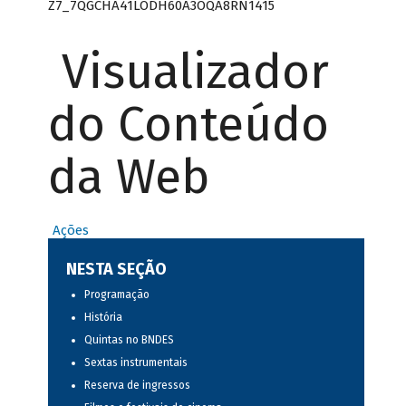
Z7_7QGCHA41LODH60A3OQA8RN1415
Visualizador
do Conteúdo
da Web
Ações
NESTA SEÇÃO
Programação
História
Quintas no BNDES
Sextas instrumentais
Reserva de ingressos