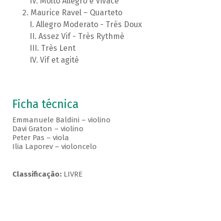
Molto Allegro e Vivace
Maurice Ravel – Quarteto
Allegro Moderato - Très Doux
Assez Vif - Très Rythmè
Très Lent
Vif et agitè
Ficha técnica
Emmanuele Baldini – violino
Davi Graton – violino
Peter Pas – viola
Ilia Laporev – violoncelo
Classificação:
LIVRE