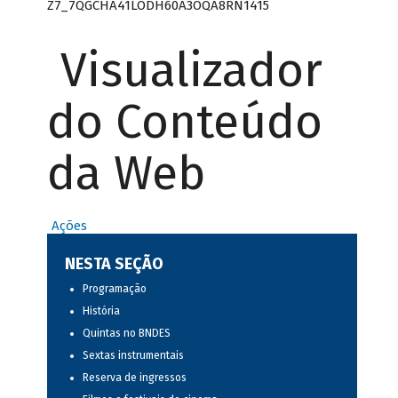
Z7_7QGCHA41LODH60A3OQA8RN1415
Visualizador
do Conteúdo
da Web
Ações
NESTA SEÇÃO
Programação
História
Quintas no BNDES
Sextas instrumentais
Reserva de ingressos