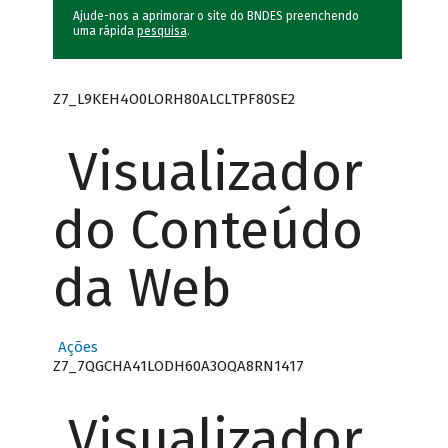
Ajude-nos a aprimorar o site do BNDES preenchendo
uma rápida
pesquisa
.
Z7_L9KEH4O0LORH80ALCLTPF80SE2
Visualizador
do Conteúdo
da Web
Ações
Z7_7QGCHA41LODH60A3OQA8RN1417
Visualizador