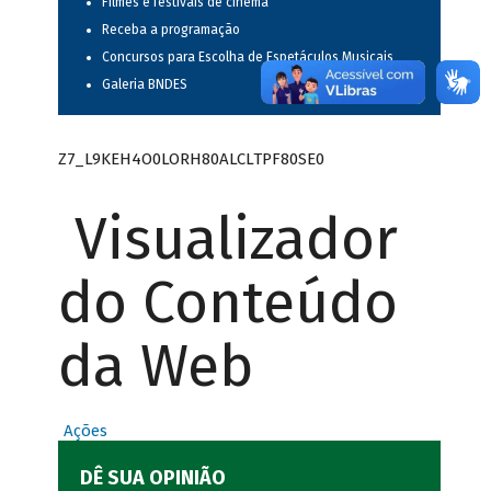
Filmes e festivais de cinema
Receba a programação
Concursos para Escolha de Espetáculos Musicais
Galeria BNDES
Z7_L9KEH4O0LORH80ALCLTPF80SE0
Visualizador
do Conteúdo
da Web
Ações
DÊ SUA OPINIÃO