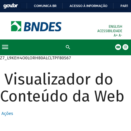
COMUNICA BR
ACESSO À INFORMAÇÃO
PARTI
ENGLISH
ACESSIBILIDADE
A+
A-
Busca
Z7_L9KEH4O0LORH80ALCLTPF80S67
Visualizador do
Conteúdo da Web
Ações